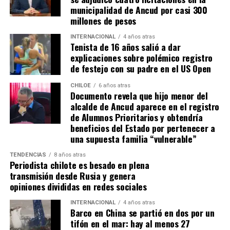
municipalidad de Ancud por casi 300
millones de pesos
INTERNACIONAL
4 años atras
Tenista de 16 años salió a dar
explicaciones sobre polémico registro
de festejo con su padre en el US Open
CHILOE
6 años atras
Documento revela que hijo menor del
alcalde de Ancud aparece en el registro
de Alumnos Prioritarios y obtendría
beneficios del Estado por pertenecer a
una supuesta familia “vulnerable”
TENDENCIAS
8 años atras
Periodista chilote es besado en plena
transmisión desde Rusia y genera
opiniones divididas en redes sociales
INTERNACIONAL
4 años atras
Barco en China se partió en dos por un
tifón en el mar: hay al menos 27