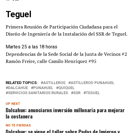
Teguel
Primera Reunión de Participación Ciudadana para el
Diseño de Ingeniería de la Instalación del SSR de Teguel.
Martes 25 a las 18 horas
Dependencias de la Sede Social de la Junta de Vecinos #2
Ramón Freire, calle Camilo Henríquez #95
RELATED TOPICS:
ASTILLEROS
ASTILLEROS-PUNAHUEL
DALCAHUE
PUNAHUEL
QUIQUEL
SERVICIOS SANITARIOS RURALES
SSR
TEGUEL
UP NEXT
Dalcahue: anunciaron inversión millonaria para mejorar
la costanera
NO TE PIERDAS
Dalcahue: se viene el taller sobre Podas de Invierno y