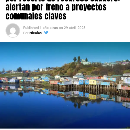
alertan por freno a proyectos
comunales claves
Published
1 año atras
on
29 abril, 2025
Por
Nicolas