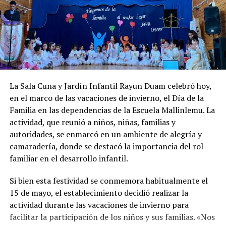
El informe destaca que comunas como
Quellón
han
aplicación de sanciones correspondientes al guardia
visto importantes incrementos de recursos en los
involucrado.
preplica panerai watches
últimos años. En ese caso, se reporta una asignación de
$2.025.103.222 durante el actual periodo, lo que
Este nuevo caso pone en evidencia la necesidad de
representa un alza del 219% respecto al gobierno
generar políticas públicas más inclusivas y respetuosas
anterior.
Puerto Montt,
por su parte, habría recibido un
de los derechos humanos, especialmente hacia los
93% más de fondos en igual periodo. También se
sectores más vulnerables de la sociedad.
La Sala Cuna y Jardín Infantil Rayun Duam celebró hoy,
subrayan inversiones emblemáticas en la región, como
en el marco de las vacaciones de invierno, el Día de la
la construcción de nuevos edificios consistoriales en
Familia en las dependencias de la Escuela Mallinlemu. La
Chaitén y Dalcahue
, ambos financiados en un 60% por
actividad, que reunió a niños, niñas, familias y
la Subdere, con más de 5.900 millones de pesos y 4.400
autoridades, se enmarcó en un ambiente de alegría y
millones de pesos, respectivamente.
camaradería, donde se destacó la importancia del rol
La minuta afirma que estos avances reflejan una apuesta
familiar en el desarrollo infantil.
por la equidad territorial, y que se continuará apoyando
Si bien esta festividad se conmemora habitualmente el
a las comunas con mayores necesidades, aunque en la
15 de mayo, el establecimiento decidió realizar la
práctica, los alcaldes coinciden en que el actual
actividad durante las vacaciones de invierno para
escenario genera incertidumbre y podría traducirse en
facilitar la participación de los niños y sus familias. «Nos
la paralización de iniciativas prioritarias para el