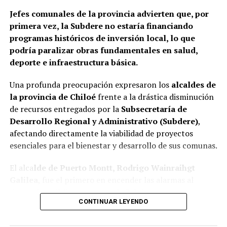
Jefes comunales de la provincia advierten que, por
primera vez, la Subdere no estaría financiando
programas históricos de inversión local, lo que
podría paralizar obras fundamentales en salud,
deporte e infraestructura básica.
Una profunda preocupación expresaron los
alcaldes de
la provincia de Chiloé
frente a la drástica disminución
de recursos entregados por la
Subsecretaría de
Desarrollo Regional y Administrativo (Subdere)
,
afectando directamente la viabilidad de proyectos
esenciales para el bienestar y desarrollo de sus comunas.
El alca
lde de Puerto Montt, Rodrigo Wainraihgt
Galilea
, fue el primero en encender las alarmas al
denunciar públicamente que la Subdere no cuenta con
CONTINUAR LEYENDO
fondos para financiar iniciativas del Programa de
Mejoramiento Urbano (PMU) ni del Programa de