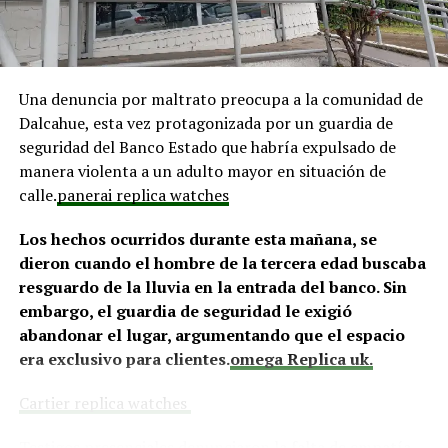
y el cierre perimetral del Club Deportivo Aucar, obras
fundamentales para el desarrollo comunitario.
El alcalde de Quemchi, Javier Ugarte
, expresó una
Una denuncia por maltrato preocupa a la comunidad de
situación similar, señalando que en su comuna tienen
Dalcahue, esta vez protagonizada por un guardia de
proyectos elegibles tanto en PMU como en PMB, pero
seguridad del Banco Estado que habría expulsado de
que hasta la fecha no han recibido respuesta clara sobre
manera violenta a un adulto mayor en situación de
si se entregarán los recursos.
“Preocupa esta situación,
calle.
panerai replica watches
estos son proyectos que vienen trabajándose desde
hace tiempo y que hoy están en riesgo por la falta de
Los hechos ocurridos durante esta mañana, se
financiamiento”,
declaró.
dieron cuando el hombre de la tercera edad buscaba
resguardo de la lluvia en la entrada del banco. Sin
En la comuna de
Curaco de Vélez, la alcaldesa Javiera
embargo, el guardia de seguridad le exigió
Yáñez
indicó que históricamente la Subdere ha apoyado
abandonar el lugar, argumentando que el espacio
a los municipios en diversos proyectos y que confía en
era exclusivo para clientes.
omega Replica uk.
que durante el año se asignen nuevos recursos, aunque
reconoció una disminución evidente en comparación
Cartier replica watches
con ejercicios anteriores. Señaló que su administración
ha presentado iniciativas por más de 200 millones de
Testigos presenciales denunciaron la falta de empatía