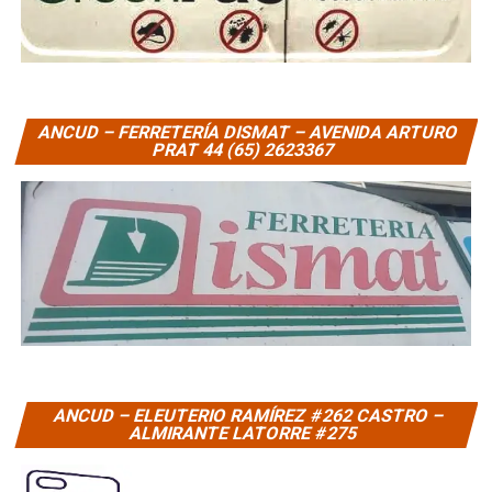
ANCUD – FERRETERÍA DISMAT – AVENIDA ARTURO
PRAT 44 (65) 2623367
ANCUD – ELEUTERIO RAMÍREZ #262 CASTRO –
ALMIRANTE LATORRE #275