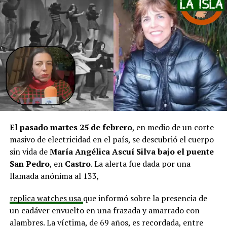
pero que se ha solicitado priorizar proyectos que estén
en línea con una disminución de los montos disponibles,
agregando que en su comuna tienen iniciativas
aprobadas que aún esperan financiamiento, como la
infraestructura del Club Deportivo Bernardo O’Higgins
y el cierre perimetral del Club Deportivo Aucar, obras
fundamentales para el desarrollo comunitario.
El alcalde de Quemchi, Javier Ugarte
, expresó una
situación similar, señalando que en su comuna tienen
proyectos elegibles tanto en PMU como en PMB, pero
El pasado martes 25 de febrero
, en medio de un corte
que hasta la fecha no han recibido respuesta clara sobre
masivo de electricidad en el país, se descubrió el cuerpo
si se entregarán los recursos.
“Preocupa esta situación,
sin vida de
María Angélica Ascuí Silva
bajo el puente
estos son proyectos que vienen trabajándose desde
San Pedro
, en
Castro
. La alerta fue dada por una
hace tiempo y que hoy están en riesgo por la falta de
llamada anónima al 133,
financiamiento”,
declaró.
replica watches usa
que informó sobre la presencia de
En la comuna de
Curaco de Vélez, la alcaldesa Javiera
un cadáver envuelto en una frazada y amarrado con
Yáñez
indicó que históricamente la Subdere ha apoyado
alambres. La víctima, de 69 años, es recordada, entre