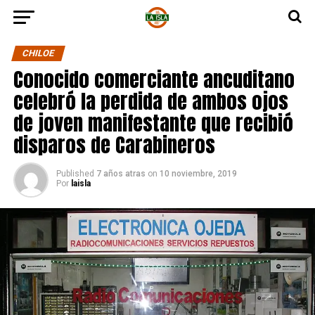
CHILOE
Conocido comerciante ancuditano
celebró la perdida de ambos ojos
de joven manifestante que recibió
disparos de Carabineros
Published
7 años atras
on
10 noviembre, 2019
Por
laisla