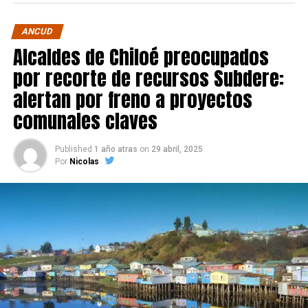
ANCUD
Alcaldes de Chiloé preocupados
por recorte de recursos Subdere:
alertan por freno a proyectos
comunales claves
Published
1 año atras
on
29 abril, 2025
Por
Nicolas