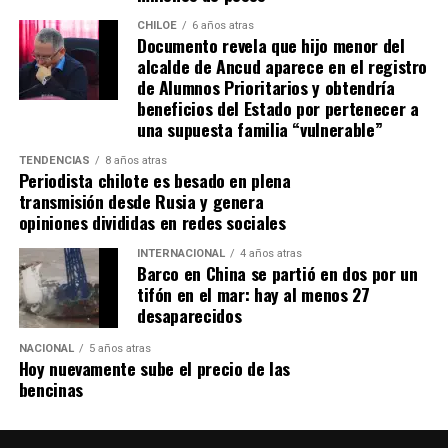
favor del elenco ‘millonario’, por una falta contra el
CHILOE
6 años atras
Documento revela que hijo menor del
‘Pibe’ Solari quien se anticipó a su marcador.
El
alcalde de Ancud aparece en el registro
colombiano Miguel Borja transformó la pena
de Alumnos Prioritarios y obtendría
máxima en gol
.
beneficios del Estado por pertenecer a
una supuesta familia “vulnerable”
Tras el tanto del delantero ‘cafetalero’, los jugadores
visitantes arremetieron contra sus rivales
TENDENCIAS
8 años atras
Periodista chilote es besado en plena
argumentando que un jugador de River
(Agustín
transmisión desde Rusia y genera
Palavecino)
les gritó el festejo en la cara.
opiniones divididas en redes sociales
Tras los incidentes,
Palavecino fue expulsado en
INTERNACIONAL
4 años atras
Barco en China se partió en dos por un
River
. En Boca, en tanto, vieron la roja
Miguel Ángel
tifón en el mar: hay al menos 27
Merentiel, Ezequiel Fernández y Nicolás Valentini
.
desaparecidos
Fuente:
Bio Bio
NACIONAL
5 años atras
Hoy nuevamente sube el precio de las
bencinas