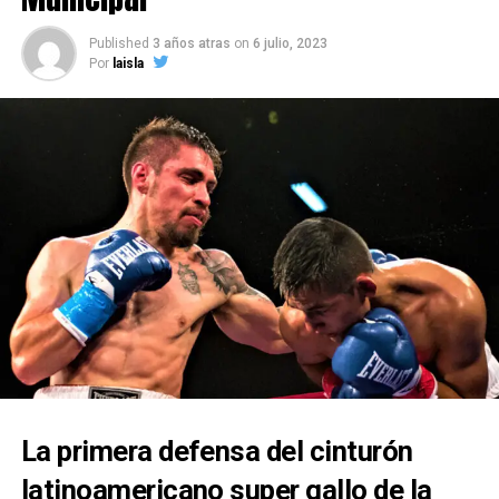
Fuente: boxeadores.cl
Published
3 años atras
on
6 julio, 2023
Por
laisla
La primera defensa del cinturón
latinoamericano super gallo de la