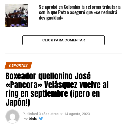
Se aprobó en Colombia la reforma tributaria
con la que Petro aseguró que «se reducirá
desigualdad»
CLICK PARA COMENTAR
DEPORTES
Boxeador quellonino José
«Pancora» Velásquez vuelve al
ring en septiembre (¡pero en
Japón!)
Published
3 años atras
on
14 agosto, 2023
Por
laisla