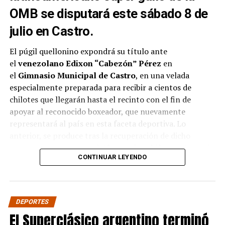
OMB se disputará este sábado 8 de
julio en Castro.
El púgil quellonino expondrá su título ante
el
venezolano Edixon “Cabezón” Pérez
en
el
Gimnasio Municipal de Castro
, en una velada
especialmente preparada para recibir a cientos de
chilotes que llegarán hasta el recinto con el fin de
apoyar al reconocido boxeador, que nuevamente
representará al país en esta faceta deportiva. Lo
anterior, se produce tras la recuperación de dicho
campeonato por parte del
boxeador chileno
, el pasado
CONTINUAR LEYENDO
mes de abril ante el
boliviano Ramón Averanga
en una
disputada pelea.
La velada contará además con siete combates
DEPORTES
preliminares con los mejores
boxeadores amateur de
El Superclásico argentino terminó
la zona
. Este evento es único en la provincia, y es