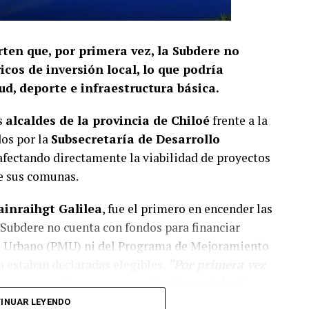
rten que, por primera vez, la Subdere no
cos de inversión local, lo que podría
d, deporte e infraestructura básica.
s
alcaldes de la provincia de Chiloé
frente a la
dos por la
Subsecretaría de Desarrollo
 afectando directamente la viabilidad de proyectos
de sus comunas.
ainraihgt Galilea
, fue el primero en encender las
Subdere no cuenta con fondos para financiar
o Urbano (PMU) ni del Programa de Mejoramiento
a estaban declaradas elegibles.
“Por primera vez
ursos para estos programas fundamentales”,
s Lagos.
INUAR LEYENDO