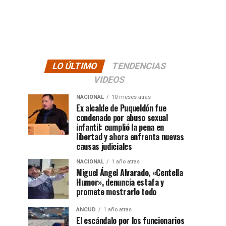
LO ÚLTIMO
TENDENCIAS
VIDEOS
NACIONAL
10 meses atras
Ex alcalde de Puqueldón fue
condenado por abuso sexual
infantil: cumplió la pena en
libertad y ahora enfrenta nuevas
causas judiciales
NACIONAL
1 año atras
Miguel Ángel Alvarado, «Centella
Humor», denuncia estafa y
promete mostrarlo todo
ANCUD
1 año atras
El escándalo por los funcionarios