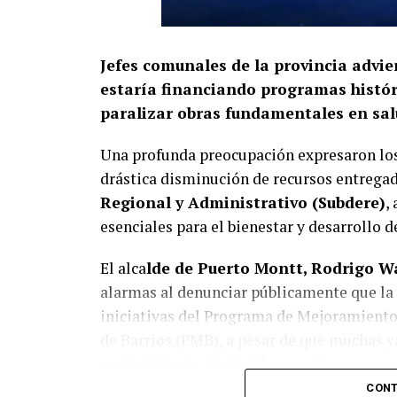
Jefes comunales de la provincia advie
estaría financiando programas históri
paralizar obras fundamentales en salu
Una profunda preocupación expresaron lo
drástica disminución de recursos entrega
Regional y Administrativo (Subdere)
,
esenciales para el bienestar y desarrollo 
El alca
lde de Puerto Montt, Rodrigo W
alarmas al denunciar públicamente que la 
iniciativas del Programa de Mejoramient
de Barrios (PMB), a pesar de que muchas y
en la historia, la Subdere no tiene rec
afirmó el edil de la capital regional de Lo
CONT