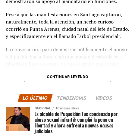
demostraron su apoyo al mandatario en funciones.
todo de nuestra región, es muy necesario sobre todo
para controlar el narcotráfico en Quellón y el tráfico de
Pese a que las manifestaciones en Santiago captaron,
vehículos robados que están siendo ingresados en
naturalmente, toda la atención, un hecho curioso
nuestra isla, entre otros delitos que se suscitan al no
ocurrió en Punta Arenas, ciudad natal del jefe de Estado,
contar con el personal necesario que resguarde
y específicamente en el llamado “árbol presidencial”.
nuestras costas”.
La convocatoria para demostrar públicamente el apoyo
del pueblo hacia Boric dejó una imagen desabrida este
sábado en Punta Arenas, ya que el grupo que se hizo
presente no llegaba a las 50 personas.
CONTINUAR LEYENDO
Tanto las manifestaciones a favor como en contra se
dan en el contexto de una caída considerable de la
LO ÚLTIMO
TENDENCIAS
VIDEOS
imagen del mandatario, con las últimas encuestas
arrojando índices de desaprobación en torno al 60-65%.
NACIONAL
10 meses atras
Ex alcalde de Puqueldón fue condenado por
abuso sexual infantil: cumplió la pena en
El árbol presidencial: de la
libertad y ahora enfrenta nuevas causas
judiciales
esperanza a la desazón