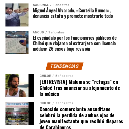
NACIONAL
1 año atras
Miguel Ángel Alvarado, «Centella Humor»,
El “árbol presidencial” está situado en una plazoleta
denuncia estafa y promete mostrarlo todo
vecina a la céntrica avenida Colón de la capital
magallánica. Además de haber sido escenario de juegos y
aventuras durante la infancia de Gabriel Boric, este
ANCUD
1 año atras
El escándalo por los funcionarios públicos de
modesto ciprés se convirtió en un lugar emblemático
Chiloé que viajaron al extranjero con licencia
durante la campaña presidencial de 2021, volviéndose
médica: 26 casos bajo revisión
un símbolo de la esperanza de cambio que se materializó
en la consagración del presidente más joven de la
historia de Chile.
TENDENCIAS
CHILOE
8 años atras
Desde entonces, el árbol no ha sido ajeno a la
[ENTREVISTA] Maluma se “refugia” en
accidentada gestión del que una vez fuera un niño que
Chiloé tras anunciar su alejamiento de
trepaba sus ramas para admirar el canal de Beagle. Una
la música
mañana de febrero de este año, de hecho, los vecinos de
CHILOE
7 años atras
la zona debieron apagar un incendio intencional que
Conocido comerciante ancuditano
alguien, con clara intención política, había iniciado por
celebró la perdida de ambos ojos de
la noche.
joven manifestante que recibió disparos
de Carabineros