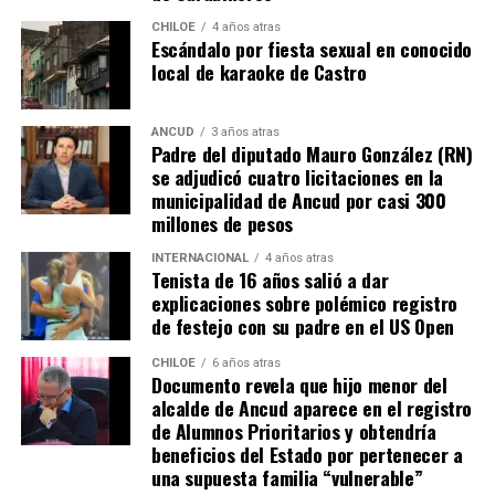
El ciprés de la Avenida Colón está, sin duda, ligado a la
CHILOE
4 años atras
historia de Gabriel Boric, pero ahora, indefectiblemente,
Escándalo por fiesta sexual en conocido
lo está también al devenir político de Chile.
local de karaoke de Castro
La esperanza que simbolizó una vez ha perdido su color
ANCUD
3 años atras
y no son pocos los que pretenden, incluso al amparo de
Padre del diputado Mauro González (RN)
las sombras, cortarla de raíz de una vez por todas.
se adjudicó cuatro licitaciones en la
municipalidad de Ancud por casi 300
millones de pesos
INTERNACIONAL
4 años atras
Tenista de 16 años salió a dar
explicaciones sobre polémico registro
de festejo con su padre en el US Open
CHILOE
6 años atras
Documento revela que hijo menor del
alcalde de Ancud aparece en el registro
de Alumnos Prioritarios y obtendría
beneficios del Estado por pertenecer a
una supuesta familia “vulnerable”