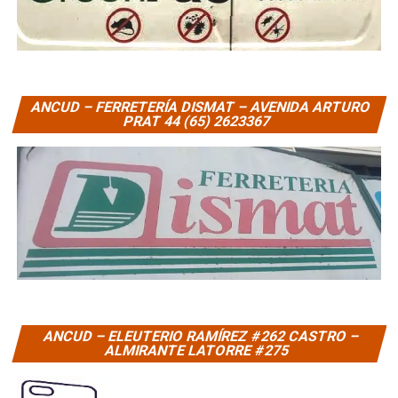
ANCUD – FERRETERÍA DISMAT – AVENIDA ARTURO
PRAT 44 (65) 2623367
ANCUD – ELEUTERIO RAMÍREZ #262 CASTRO –
ALMIRANTE LATORRE #275