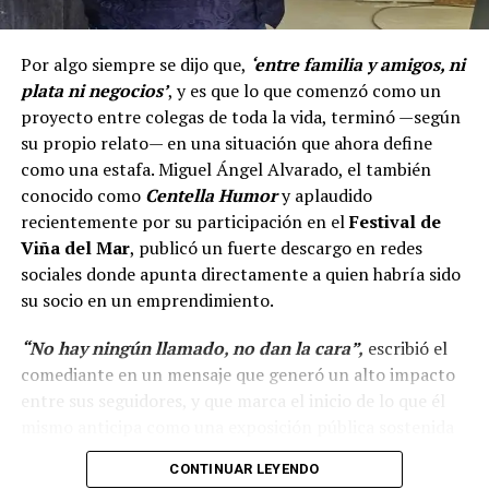
Por algo siempre se dijo que,
‘entre familia y amigos, ni
plata ni negocios’
, y es que lo que comenzó como un
proyecto entre colegas de toda la vida, terminó —según
su propio relato— en una situación que ahora define
como una estafa. Miguel Ángel Alvarado, el también
conocido como
Centella Humor
y aplaudido
recientemente por su participación en el
Festival de
Viña del Mar
, publicó un fuerte descargo en redes
sociales donde apunta directamente a quien habría sido
su socio en un emprendimiento.
“No hay ningún llamado, no dan la cara”,
escribió el
comediante en un mensaje que generó un alto impacto
entre sus seguidores, y que marca el inicio de lo que él
mismo anticipa como una exposición pública sostenida
en el tiempo.
CONTINUAR LEYENDO