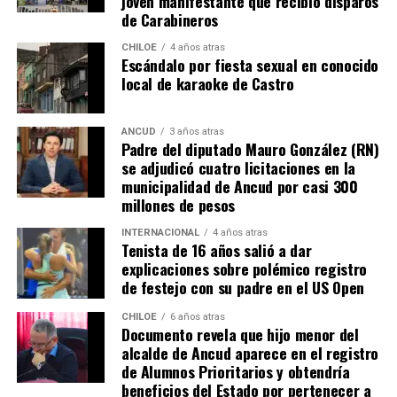
joven manifestante que recibió disparos
de Carabineros
CHILOE
4 años atras
Escándalo por fiesta sexual en conocido
local de karaoke de Castro
ANCUD
3 años atras
Padre del diputado Mauro González (RN)
se adjudicó cuatro licitaciones en la
municipalidad de Ancud por casi 300
millones de pesos
INTERNACIONAL
4 años atras
Tenista de 16 años salió a dar
explicaciones sobre polémico registro
de festejo con su padre en el US Open
CHILOE
6 años atras
Documento revela que hijo menor del
alcalde de Ancud aparece en el registro
de Alumnos Prioritarios y obtendría
beneficios del Estado por pertenecer a