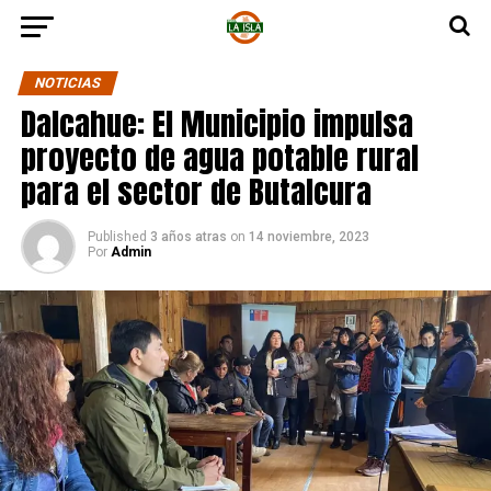
NOTICIAS
Dalcahue: El Municipio impulsa
proyecto de agua potable rural
para el sector de Butalcura
Published
3 años atras
on
14 noviembre, 2023
Por
Admin