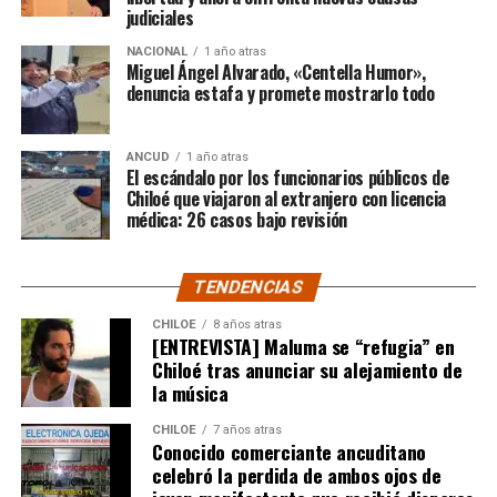
judiciales
“Gracias a todos por el
NACIONAL
1 año atras
apoyo!!!!”
Miguel Ángel Alvarado, «Centella Humor»,
denuncia estafa y promete mostrarlo todo
Por el momento, las personas aludidas no han emitido
ANCUD
1 año atras
declaraciones públicas. La historia, según Centella,
El escándalo por los funcionarios públicos de
recién comienza y, el mencionado posteo, ha generado
Chiloé que viajaron al extranjero con licencia
médica: 26 casos bajo revisión
comentarios de todo tipo, en su gran mayoría, a favor
del humorista de Punta Arenas.
TENDENCIAS
CHILOE
8 años atras
[ENTREVISTA] Maluma se “refugia” en
Chiloé tras anunciar su alejamiento de
la música
CHILOE
7 años atras
Conocido comerciante ancuditano
celebró la perdida de ambos ojos de