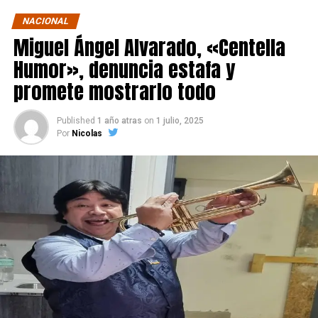
NACIONAL
Miguel Ángel Alvarado, «Centella
Humor», denuncia estafa y
promete mostrarlo todo
Published
1 año atras
on
1 julio, 2025
Por
Nicolas