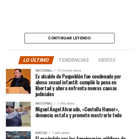
en otras palabras, HASTA LAS ÚLTIMAS
CONSECUENCIAS:
“
Desde ya comienzo en
tele y donde sea para
CONTINUAR LEYENDO
hacer justicia.”
LO ÚLTIMO
TENDENCIAS
VIDEOS
El posteo cierra con un mensaje de agradecimiento a
NACIONAL
10 meses atras
quienes lo han acompañado desde que compartió lo
Ex alcalde de Puqueldón fue condenado por
ocurrido:
abuso sexual infantil: cumplió la pena en
libertad y ahora enfrenta nuevas causas
judiciales
“Gracias a todos por el
NACIONAL
1 año atras
apoyo!!!!”
Miguel Ángel Alvarado, «Centella Humor»,
denuncia estafa y promete mostrarlo todo
Por el momento, las personas aludidas no han emitido
ANCUD
1 año atras
declaraciones públicas. La historia, según Centella,
El escándalo por los funcionarios públicos de