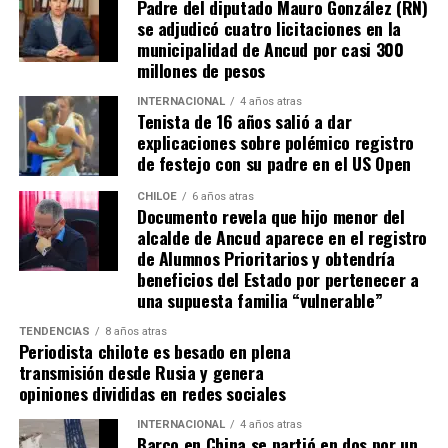
Padre del diputado Mauro González (RN)
se adjudicó cuatro licitaciones en la
municipalidad de Ancud por casi 300
millones de pesos
INTERNACIONAL
4 años atras
Tenista de 16 años salió a dar
explicaciones sobre polémico registro
de festejo con su padre en el US Open
CHILOE
6 años atras
Documento revela que hijo menor del
alcalde de Ancud aparece en el registro
de Alumnos Prioritarios y obtendría
beneficios del Estado por pertenecer a
una supuesta familia “vulnerable”
TENDENCIAS
8 años atras
Periodista chilote es besado en plena
transmisión desde Rusia y genera
opiniones divididas en redes sociales
INTERNACIONAL
4 años atras
Barco en China se partió en dos por un