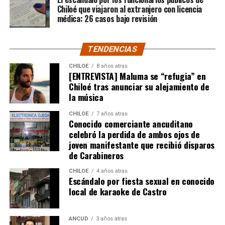
recién comienza y, el mencionado posteo, ha generado
Chiloé que viajaron al extranjero con licencia
médica: 26 casos bajo revisión
comentarios de todo tipo, en su gran mayoría, a favor
del humorista de Punta Arenas.
TENDENCIAS
CHILOE
8 años atras
[ENTREVISTA] Maluma se “refugia” en
Chiloé tras anunciar su alejamiento de
la música
CHILOE
7 años atras
Conocido comerciante ancuditano
celebró la perdida de ambos ojos de
joven manifestante que recibió disparos
de Carabineros
CHILOE
4 años atras
Escándalo por fiesta sexual en conocido
local de karaoke de Castro
ANCUD
3 años atras