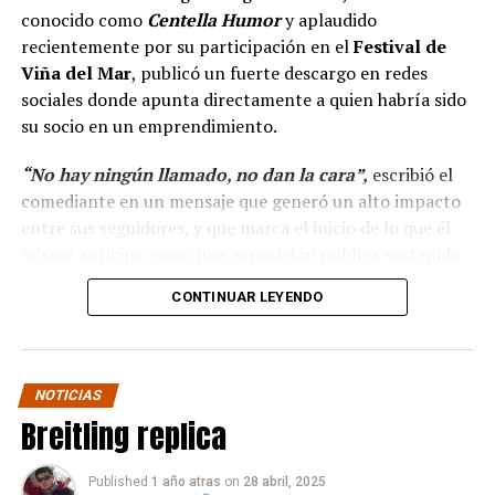
conocido como
Centella Humor
y aplaudido
recientemente por su participación en el
Festival de
Viña del Mar
, publicó un fuerte descargo en redes
sociales donde apunta directamente a quien habría sido
su socio en un emprendimiento.
“No hay ningún llamado, no dan la cara”,
escribió el
comediante en un mensaje que generó un alto impacto
entre sus seguidores, y que marca el inicio de lo que él
mismo anticipa como una exposición pública sostenida
en el tiempo.
CONTINUAR LEYENDO
“Hola a todos, ya ha
pasado más casi dos mes
NOTICIAS
y no hay ningún llamado
Breitling replica
de cuando darán la cara
para pagar lo que yo con
Published
1 año atras
on
28 abril, 2025