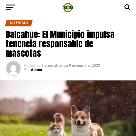
NOTICIAS
Dalcahue: El Municipio impulsa
tenencia responsable de
mascotas
Published
3 años atras
on
9 noviembre, 2023
Por
Admin