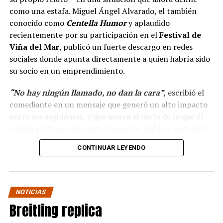
como una estafa. Miguel Ángel Alvarado, el también
conocido como
Centella Humor
y aplaudido
recientemente por su participación en el
Festival de
Viña del Mar
, publicó un fuerte descargo en redes
sociales donde apunta directamente a quien habría sido
su socio en un emprendimiento.
“No hay ningún llamado, no dan la cara”,
escribió el
comediante en un mensaje que generó un alto impacto
entre sus seguidores, y que marca el inicio de lo que él
mismo anticipa como una exposición pública sostenida
en el tiempo.
CONTINUAR LEYENDO
“Hola a todos, ya ha
pasado más casi dos mes
NOTICIAS
y no hay ningún llamado
Breitling replica
de cuando darán la cara