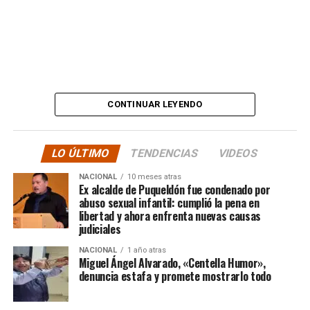
Además, anticipó que llevará su denuncia a los medios,
en otras palabras, HASTA LAS ÚLTIMAS
CONSECUENCIAS:
“
Desde ya comienzo en
tele y donde sea para
CONTINUAR LEYENDO
hacer justicia.”
LO ÚLTIMO
TENDENCIAS
VIDEOS
El posteo cierra con un mensaje de agradecimiento a
NACIONAL
10 meses atras
quienes lo han acompañado desde que compartió lo
Ex alcalde de Puqueldón fue condenado por
ocurrido:
abuso sexual infantil: cumplió la pena en
libertad y ahora enfrenta nuevas causas
judiciales
“Gracias a todos por el
NACIONAL
1 año atras
apoyo!!!!”
Miguel Ángel Alvarado, «Centella Humor»,
denuncia estafa y promete mostrarlo todo
Por el momento, las personas aludidas no han emitido