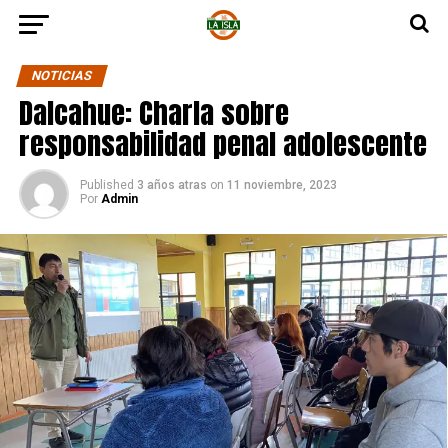
NOTICIAS
Dalcahue: Charla sobre
responsabilidad penal adolescente
Published
3 años atras
on
11 noviembre, 2023
Por
Admin