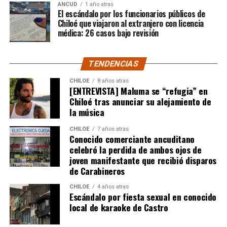
ANCUD
1 año atras
declaraciones públicas. La historia, según Centella,
El escándalo por los funcionarios públicos de
recién comienza y, el mencionado posteo, ha generado
Chiloé que viajaron al extranjero con licencia
médica: 26 casos bajo revisión
comentarios de todo tipo, en su gran mayoría, a favor
del humorista de Punta Arenas.
TENDENCIAS
CHILOE
8 años atras
[ENTREVISTA] Maluma se “refugia” en
Chiloé tras anunciar su alejamiento de
la música
CHILOE
7 años atras
Conocido comerciante ancuditano
celebró la perdida de ambos ojos de
joven manifestante que recibió disparos
de Carabineros
CHILOE
4 años atras
Escándalo por fiesta sexual en conocido
local de karaoke de Castro