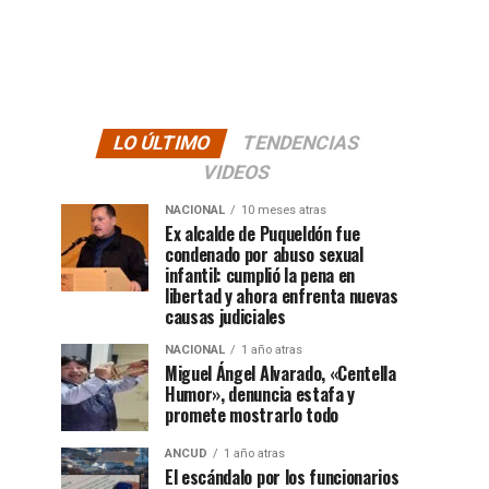
LO ÚLTIMO
TENDENCIAS
VIDEOS
NACIONAL
10 meses atras
Ex alcalde de Puqueldón fue
condenado por abuso sexual
infantil: cumplió la pena en
libertad y ahora enfrenta nuevas
causas judiciales
NACIONAL
1 año atras
Miguel Ángel Alvarado, «Centella
Humor», denuncia estafa y
promete mostrarlo todo
ANCUD
1 año atras
El escándalo por los funcionarios