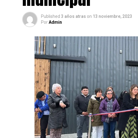
Published
3 años atras
on
13 noviembre, 2023
Por
Admin