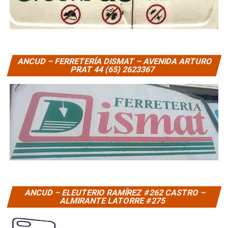
ANCUD – FERRETERÍA DISMAT – AVENIDA ARTURO
PRAT 44 (65) 2623367
ANCUD – ELEUTERIO RAMÍREZ #262 CASTRO –
ALMIRANTE LATORRE #275