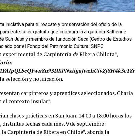
a iniciativa para el rescate y preservación del oficio de la
para este taller gratuito que impartirá la arquitecta Katherine
de San Juan y miembro de fundación Ceca (Centro de Estudios
anciado por el Fondo del Patrimonio Cultural SNPC.
ela experimental de Carpintería
d
e Ribera Chilota”,
ario:
d/e/1FAIpQLSeQYwn8n93DXPNxiigaJwzhUivZj8H4k3c1
la selección y notificación.
 presentan carpinteros y aprendices seleccionados. Charla
el contexto insular”.
cian clases prácticas en San Juan: 14:00 a 18:00 horas los
s, distintas fechas cada mes. 9 de septiembre:
a Carpintería de Ribera en Chiloé”. aborda la