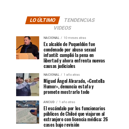
LO ÚLTIMO
TENDENCIAS
VIDEOS
NACIONAL
10 meses atras
Ex alcalde de Puqueldón fue
condenado por abuso sexual
infantil: cumplió la pena en
libertad y ahora enfrenta nuevas
causas judiciales
NACIONAL
1 año atras
Miguel Ángel Alvarado, «Centella
Humor», denuncia estafa y
promete mostrarlo todo
ANCUD
1 año atras
El escándalo por los funcionarios
públicos de Chiloé que viajaron al
extranjero con licencia médica: 26
casos bajo revisión