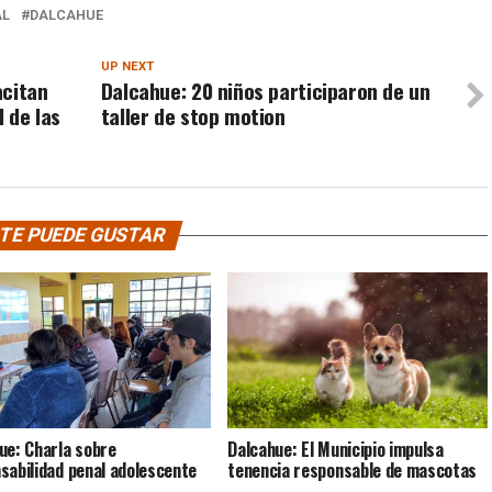
AL
DALCAHUE
UP NEXT
acitan
Dalcahue: 20 niños participaron de un
 de las
taller de stop motion
TE PUEDE GUSTAR
ue: Charla sobre
Dalcahue: El Municipio impulsa
sabilidad penal adolescente
tenencia responsable de mascotas