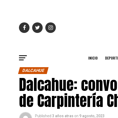
INICIO
DEPORT
DALCAHUE
Dalcahue: convo
de Carpintería C
Published
3 años atras
on
9 agosto, 2023