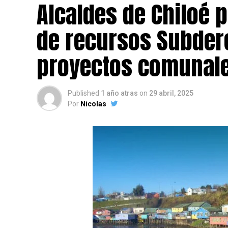
Alcaldes de Chiloé 
de recursos Subdere
proyectos comunale
Published
1 año atras
on
29 abril, 2025
Por
Nicolas