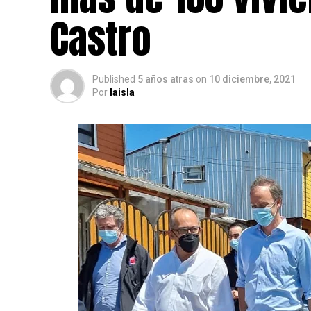
Castro
Published
5 años atras
on
10 diciembre, 2021
Por
laisla