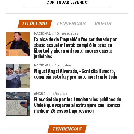
tele y donde sea para
CONTINUAR LEYENDO
hacer justicia.”
LO ÚLTIMO
TENDENCIAS
VIDEOS
El posteo cierra con un mensaje de agradecimiento a
NACIONAL
10 meses atras
quienes lo han acompañado desde que compartió lo
Ex alcalde de Puqueldón fue condenado por
ocurrido:
abuso sexual infantil: cumplió la pena en
libertad y ahora enfrenta nuevas causas
judiciales
“Gracias a todos por el
NACIONAL
1 año atras
apoyo!!!!”
Miguel Ángel Alvarado, «Centella Humor»,
denuncia estafa y promete mostrarlo todo
Por el momento, las personas aludidas no han emitido
ANCUD
1 año atras
declaraciones públicas. La historia, según Centella,
El escándalo por los funcionarios públicos de
recién comienza y, el mencionado posteo, ha generado
Chiloé que viajaron al extranjero con licencia
médica: 26 casos bajo revisión
comentarios de todo tipo, en su gran mayoría, a favor
del humorista de Punta Arenas.
TENDENCIAS