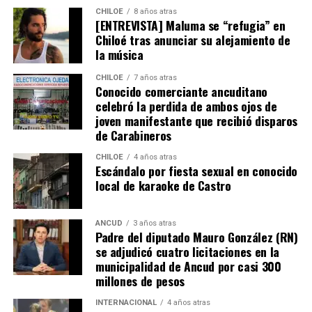
CHILOE
8 años atras
[ENTREVISTA] Maluma se “refugia” en
Chiloé tras anunciar su alejamiento de
la música
CHILOE
7 años atras
Conocido comerciante ancuditano
celebró la perdida de ambos ojos de
joven manifestante que recibió disparos
de Carabineros
CHILOE
4 años atras
Escándalo por fiesta sexual en conocido
local de karaoke de Castro
ANCUD
3 años atras
Padre del diputado Mauro González (RN)
se adjudicó cuatro licitaciones en la
municipalidad de Ancud por casi 300
millones de pesos
INTERNACIONAL
4 años atras