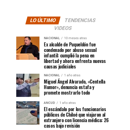
LO ÚLTIMO
TENDENCIAS
VIDEOS
NACIONAL
10 meses atras
Ex alcalde de Puqueldón fue
condenado por abuso sexual
infantil: cumplió la pena en
libertad y ahora enfrenta nuevas
causas judiciales
NACIONAL
1 año atras
Miguel Ángel Alvarado, «Centella
Humor», denuncia estafa y
promete mostrarlo todo
ANCUD
1 año atras
El escándalo por los funcionarios
públicos de Chiloé que viajaron al
extranjero con licencia médica: 26
casos bajo revisión