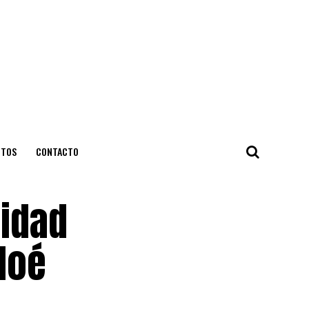
NTOS
CONTACTO
lidad
loé