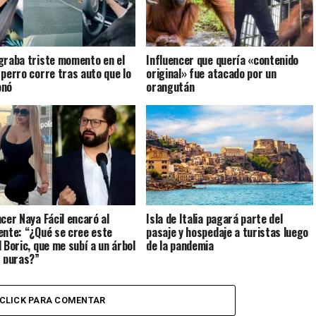
graba triste momento en el
Influencer que quería «contenido
 perro corre tras auto que lo
original» fue atacado por un
onó
orangután
ncer Naya Fácil encaró al
Isla de Italia pagará parte del
ente: “¿Qué se cree este
pasaje y hospedaje a turistas luego
l Boric, que me subí a un árbol
de la pandemia
s puras?”
CLICK PARA COMENTAR