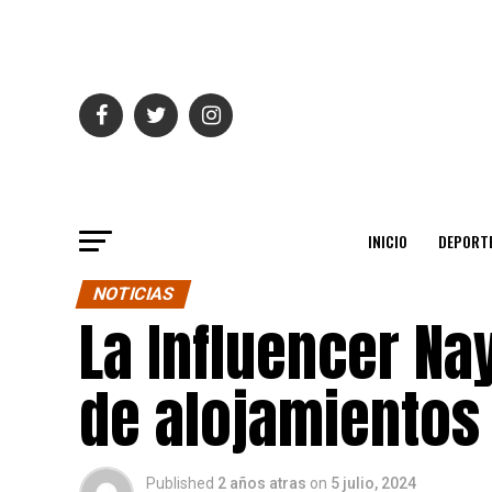
INICIO
DEPORT
NOTICIAS
La Influencer Nay
de alojamientos 
Published
2 años atras
on
5 julio, 2024