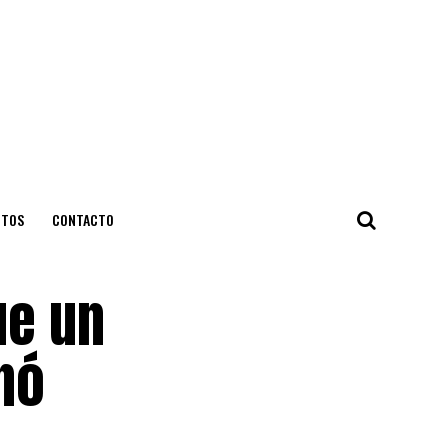
NTOS
CONTACTO
ue un
nó