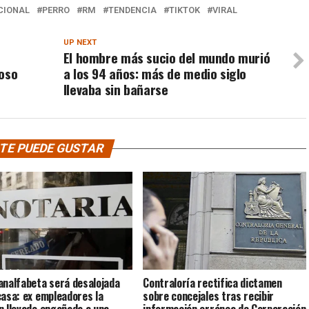
CIONAL
PERRO
RM
TENDENCIA
TIKTOK
VIRAL
UP NEXT
El hombre más sucio del mundo murió
 oso
a los 94 años: más de medio siglo
llevaba sin bañarse
TE PUEDE GUSTAR
analfabeta será desalojada
Contraloría rectifica dictamen
casa: ex empleadores la
sobre concejales tras recibir
n llevado engañada a una
información errónea de Corporación