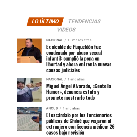
LO ÚLTIMO
TENDENCIAS
VIDEOS
NACIONAL
10 meses atras
Ex alcalde de Puqueldón fue
condenado por abuso sexual
infantil: cumplió la pena en
libertad y ahora enfrenta nuevas
causas judiciales
NACIONAL
1 año atras
Miguel Ángel Alvarado, «Centella
Humor», denuncia estafa y
promete mostrarlo todo
ANCUD
1 año atras
El escándalo por los funcionarios
públicos de Chiloé que viajaron al
extranjero con licencia médica: 26
casos bajo revisión