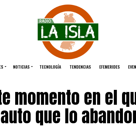
ES
NOTICIAS
TECNOLOGÍA
TENDENCIAS
EFEMERIDES
EVE
ste momento en el q
 auto que lo abando