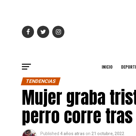
INICIO
DEPORT
TENDENCIAS
Mujer graba tri
perro corre tras
Published
4 años atras
on
21 octubre, 2022