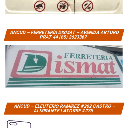
ANCUD – FERRETERÍA DISMAT – AVENIDA ARTURO
PRAT 44 (65) 2623367
ANCUD – ELEUTERIO RAMÍREZ #262 CASTRO –
ALMIRANTE LATORRE #275