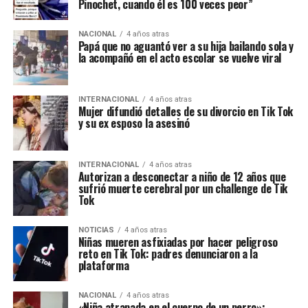
Pinochet, cuando él es 100 veces peor”
NACIONAL
4 años atras
Papá que no aguantó ver a su hija bailando sola y
la acompañó en el acto escolar se vuelve viral
INTERNACIONAL
4 años atras
Mujer difundió detalles de su divorcio en Tik Tok
y su ex esposo la asesinó
INTERNACIONAL
4 años atras
Autorizan a desconectar a niño de 12 años que
sufrió muerte cerebral por un challenge de Tik
Tok
NOTICIAS
4 años atras
Niñas mueren asfixiadas por hacer peligroso
reto en Tik Tok: padres denunciaron a la
plataforma
NACIONAL
4 años atras
«Niña atrapada en el cuerpo de un perro»: