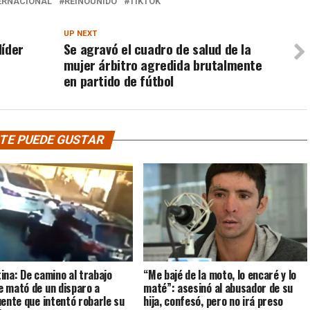
ERNACIONAL
REINOUNIDO
TIKTOK
UP NEXT
líder
Se agravó el cuadro de salud de la
mujer árbitro agredida brutalmente
en partido de fútbol
TE PUEDE GUSTAR
ina: De camino al trabajo
“Me bajé de la moto, lo encaré y lo
 mató de un disparo a
maté”: asesinó al abusador de su
uente que intentó robarle su
hija, confesó, pero no irá preso