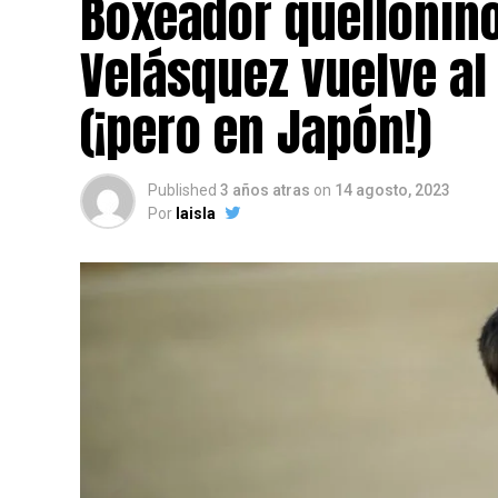
Boxeador quellonin
Velásquez vuelve al
(¡pero en Japón!)
Published
3 años atras
on
14 agosto, 2023
Por
laisla