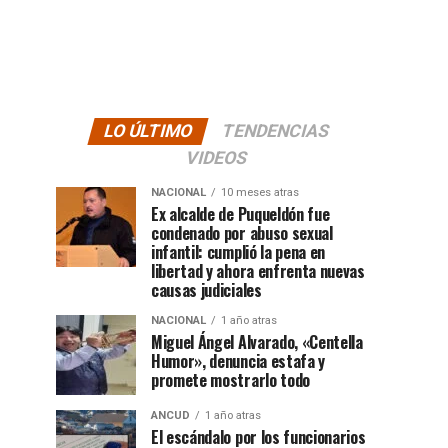
LO ÚLTIMO
TENDENCIAS
VIDEOS
NACIONAL
10 meses atras
Ex alcalde de Puqueldón fue
condenado por abuso sexual
infantil: cumplió la pena en
libertad y ahora enfrenta nuevas
causas judiciales
NACIONAL
1 año atras
Miguel Ángel Alvarado, «Centella
Humor», denuncia estafa y
promete mostrarlo todo
ANCUD
1 año atras
El escándalo por los funcionarios