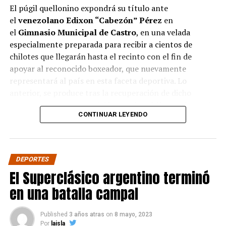
El púgil quellonino expondrá su título ante
el
venezolano Edixon “Cabezón” Pérez
en
el
Gimnasio Municipal de Castro
, en una velada
especialmente preparada para recibir a cientos de
chilotes que llegarán hasta el recinto con el fin de
apoyar al reconocido boxeador, que nuevamente
representará al país en esta faceta deportiva. Lo
anterior, se produce tras la recuperación de dicho
campeonato por parte del
boxeador chileno
, el pasado
CONTINUAR LEYENDO
mes de abril ante el
boliviano Ramón Averanga
en una
disputada pelea.
La velada contará además con siete combates
DEPORTES
preliminares con los mejores
boxeadores amateur de
El Superclásico argentino terminó
la zona
. Este evento es único en la provincia, y es
realizado íntegramente por la
productora del
en una batalla campal
boxeador
,
Pancora Promotions
, contando con el
auspicio de empresas e industrias locales.
Published
3 años atras
on
8 mayo, 2023
Por
laisla