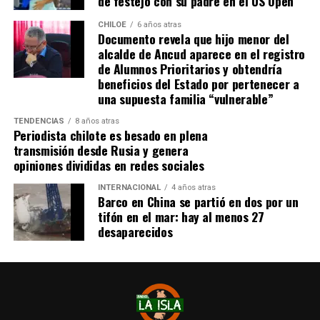
de festejo con su padre en el US Open
máxima en gol
.
CHILOE
6 años atras
Documento revela que hijo menor del
Tras el tanto del delantero ‘cafetalero’, los jugadores
alcalde de Ancud aparece en el registro
visitantes arremetieron contra sus rivales
de Alumnos Prioritarios y obtendría
argumentando que un jugador de River
(Agustín
beneficios del Estado por pertenecer a
Palavecino)
les gritó el festejo en la cara.
una supuesta familia “vulnerable”
Tras los incidentes,
Palavecino fue expulsado en
TENDENCIAS
8 años atras
Periodista chilote es besado en plena
River
. En Boca, en tanto, vieron la roja
Miguel Ángel
transmisión desde Rusia y genera
Merentiel, Ezequiel Fernández y Nicolás Valentini
.
opiniones divididas en redes sociales
Fuente:
Bio Bio
INTERNACIONAL
4 años atras
Barco en China se partió en dos por un
tifón en el mar: hay al menos 27
desaparecidos