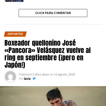
CLICK PARA COMENTAR
DEPORTES
Boxeador quellonino José
«Pancora» Velásquez vuelve al
ring en septiembre (¡pero en
Japón!)
Published
3 años atras
on
14 agosto, 2023
Por
laisla