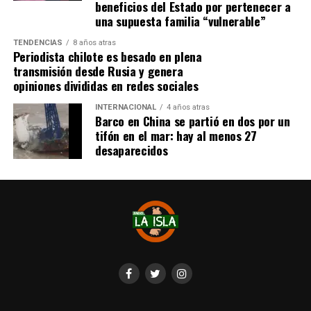
beneficios del Estado por pertenecer a
Palavecino)
les gritó el festejo en la cara.
una supuesta familia “vulnerable”
Tras los incidentes,
Palavecino fue expulsado en
TENDENCIAS
8 años atras
Periodista chilote es besado en plena
River
. En Boca, en tanto, vieron la roja
Miguel Ángel
transmisión desde Rusia y genera
Merentiel, Ezequiel Fernández y Nicolás Valentini
.
opiniones divididas en redes sociales
Fuente:
Bio Bio
INTERNACIONAL
4 años atras
Barco en China se partió en dos por un
tifón en el mar: hay al menos 27
desaparecidos