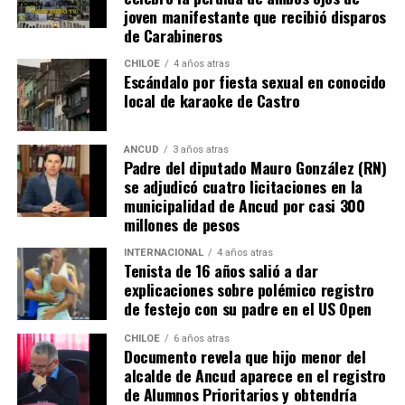
joven manifestante que recibió disparos
River buscaba de todas las maneras abrir el marcador,
de Carabineros
pero algo siempre se lo impedía. A los 12′ del segundo
tiempo, Nicolás De la Cruz sacó un remate tremendo de
CHILOE
4 años atras
Escándalo por fiesta sexual en conocido
media distancia que llevaba destino de gol, pero que
local de karaoke de Castro
‘Chiquito’ con un manotazo salvador, mandó al córner.
Luego,
Pablo Solari
, exjugador de Colo Colo, definió
ANCUD
3 años atras
Padre del diputado Mauro González (RN)
cruzado y la pelota pegó en el segundo palo. Era un
se adjudicó cuatro licitaciones en la
anticipo de lo ocurriría en los minutos finales.
municipalidad de Ancud por casi 300
millones de pesos
A los 90+2 minutos, el juez Darío Herrera cobró penal a
favor del elenco ‘millonario’, por una falta contra el
INTERNACIONAL
4 años atras
Tenista de 16 años salió a dar
‘Pibe’ Solari quien se anticipó a su marcador.
El
explicaciones sobre polémico registro
colombiano Miguel Borja transformó la pena
de festejo con su padre en el US Open
máxima en gol
.
CHILOE
6 años atras
Documento revela que hijo menor del
Tras el tanto del delantero ‘cafetalero’, los jugadores
alcalde de Ancud aparece en el registro
visitantes arremetieron contra sus rivales
de Alumnos Prioritarios y obtendría
argumentando que un jugador de River
(Agustín