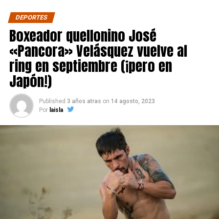
DEPORTES
Boxeador quellonino José
«Pancora» Velásquez vuelve al
ring en septiembre (¡pero en
Japón!)
Published
3 años atras
on
14 agosto, 2023
Por
laisla