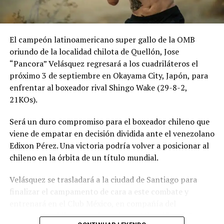
El campeón latinoamericano super gallo de la OMB
oriundo de la localidad chilota de Quellón, Jose
“Pancora” Velásquez regresará a los cuadriláteros el
próximo 3 de septiembre en Okayama City, Japón, para
enfrentar al boxeador rival Shingo Wake (29-8-2,
21KOs).
Será un duro compromiso para el boxeador chileno que
viene de empatar en decisión dividida ante el venezolano
Edixon Pérez. Una victoria podría volver a posicionar al
chileno en la órbita de un título mundial.
Velásquez se trasladará a la ciudad de Santiago para
finalizar el campamento de cara a este combate y
entrenará en el Club México, en compañía del
excampeón chileno y sudamericano Miguel “Aguja”