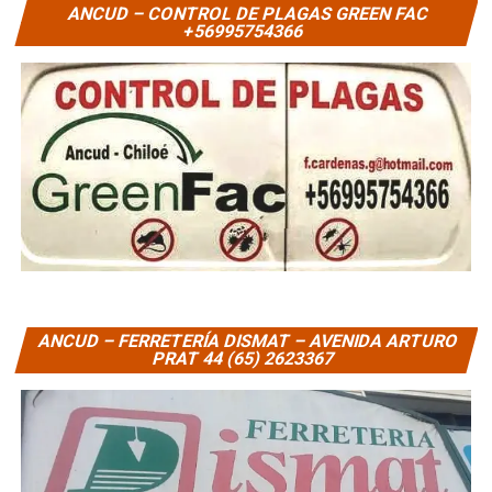
ANCUD – CONTROL DE PLAGAS GREEN FAC
+56995754366
ANCUD – FERRETERÍA DISMAT – AVENIDA ARTURO
PRAT 44 (65) 2623367