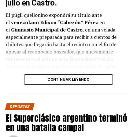
julio en Castro.
El púgil quellonino expondrá su título ante
el
venezolano Edixon “Cabezón” Pérez
en
el
Gimnasio Municipal de Castro
, en una velada
especialmente preparada para recibir a cientos de
chilotes que llegarán hasta el recinto con el fin de
apoyar al reconocido boxeador, que nuevamente
representará al país en esta faceta deportiva. Lo
anterior, se produce tras la recuperación de dicho
campeonato por parte del
boxeador chileno
, el pasado
CONTINUAR LEYENDO
mes de abril ante el
boliviano Ramón Averanga
en una
disputada pelea.
La velada contará además con siete combates
DEPORTES
preliminares con los mejores
boxeadores amateur de
El Superclásico argentino terminó
la zona
. Este evento es único en la provincia, y es
realizado íntegramente por la
productora del
en una batalla campal
boxeador
,
Pancora Promotions
, contando con el