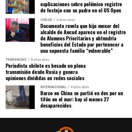
explicaciones sobre polémico registro
colombiano Miguel Borja transformó la pena
de festejo con su padre en el US Open
máxima en gol
.
CHILOE
6 años atras
Documento revela que hijo menor del
Tras el tanto del delantero ‘cafetalero’, los jugadores
alcalde de Ancud aparece en el registro
visitantes arremetieron contra sus rivales
de Alumnos Prioritarios y obtendría
argumentando que un jugador de River
(Agustín
beneficios del Estado por pertenecer a
Palavecino)
les gritó el festejo en la cara.
una supuesta familia “vulnerable”
Tras los incidentes,
Palavecino fue expulsado en
TENDENCIAS
8 años atras
Periodista chilote es besado en plena
River
. En Boca, en tanto, vieron la roja
Miguel Ángel
transmisión desde Rusia y genera
Merentiel, Ezequiel Fernández y Nicolás Valentini
.
opiniones divididas en redes sociales
Fuente:
Bio Bio
INTERNACIONAL
4 años atras
Barco en China se partió en dos por un
tifón en el mar: hay al menos 27
desaparecidos