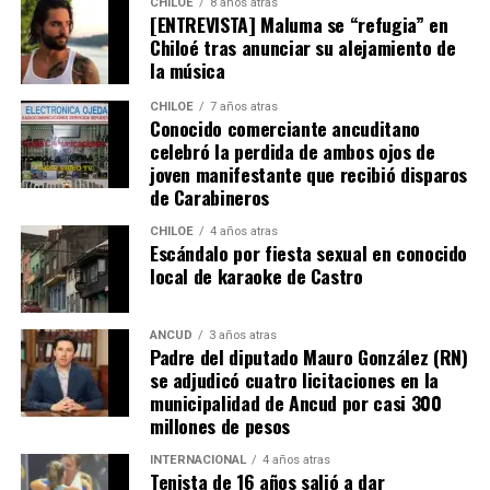
CHILOE
8 años atras
[ENTREVISTA] Maluma se “refugia” en
Tras un primer tiempo donde los locales dominaron,
Chiloé tras anunciar su alejamiento de
Boca reaccionó en la segunda mitad para darle algo de
la música
trabajo al portero
Franco Armani
, aunque la gran
figura fue el guardametas visitante,
‘Chiquito’ Romero
,
CHILOE
7 años atras
Conocido comerciante ancuditano
quien tuvo tres intervenciones notables.
celebró la perdida de ambos ojos de
joven manifestante que recibió disparos
River buscaba de todas las maneras abrir el marcador,
de Carabineros
pero algo siempre se lo impedía. A los 12′ del segundo
tiempo, Nicolás De la Cruz sacó un remate tremendo de
CHILOE
4 años atras
Escándalo por fiesta sexual en conocido
media distancia que llevaba destino de gol, pero que
local de karaoke de Castro
‘Chiquito’ con un manotazo salvador, mandó al córner.
Luego,
Pablo Solari
, exjugador de Colo Colo, definió
ANCUD
3 años atras
Padre del diputado Mauro González (RN)
cruzado y la pelota pegó en el segundo palo. Era un
se adjudicó cuatro licitaciones en la
anticipo de lo ocurriría en los minutos finales.
municipalidad de Ancud por casi 300
millones de pesos
A los 90+2 minutos, el juez Darío Herrera cobró penal a
favor del elenco ‘millonario’, por una falta contra el
INTERNACIONAL
4 años atras
Tenista de 16 años salió a dar
‘Pibe’ Solari quien se anticipó a su marcador.
El