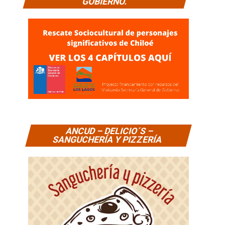
GOBIERNO.
ANCUD – DELICIO´S –
SANGUCHERÍA Y PIZZERÍA