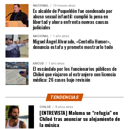
costear cuanto antes toda la velada de forma íntegra.
de Argentina, que se interrumpió en el final por una
NACIONAL
10 meses atras
Ex alcalde de Puqueldón fue condenado por
batalla campal entre los planteles.
abuso sexual infantil: cumplió la pena en
Los medios radiales
(radioemisoras)
podrán ser parte
libertad y ahora enfrenta nuevas causas
del
evento en vivo
, únicamente mediante la emisión de
River Plate
derrotó 1-0 a
Boca Juniors
, en una nueva
judiciales
sonido a través de su frecuencia modulada o señal en
edición del Superclásico del fútbol argentino y que se
NACIONAL
1 año atras
línea, y bajo ningún otro método visual.
suspendió por momentos debido a una
batalla campal
Miguel Ángel Alvarado, «Centella Humor»,
denuncia estafa y promete mostrarlo todo
entre ambos planteles
.
Fuente: El Insular
El ‘Millonario’ fue quien dominó las acciones a lo largo
ANCUD
1 año atras
del encuentro y quien generó las chances más claras,
El escándalo por los funcionarios públicos de
pero no estuvo fino a la hora de convertir.
Chiloé que viajaron al extranjero con licencia
médica: 26 casos bajo revisión
El cuadro ‘Xeneize’, por su parte, resistió hasta último
momento y solo a través de Sebastián Villa tuvo alguna
TENDENCIAS
oportunidad de gol.
CHILOE
8 años atras
[ENTREVISTA] Maluma se “refugia” en
Tras un primer tiempo donde los locales dominaron,
Chiloé tras anunciar su alejamiento de
Boca reaccionó en la segunda mitad para darle algo de
la música
trabajo al portero
Franco Armani
, aunque la gran