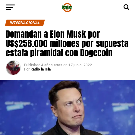
INTERNACIONAL
Demandan a Elon Musk por
US$258.000 millones por supuesta
estafa piramidal con Dogecoin
Published
4 años atras
on
17 junio, 2022
Por
Radio la Isla