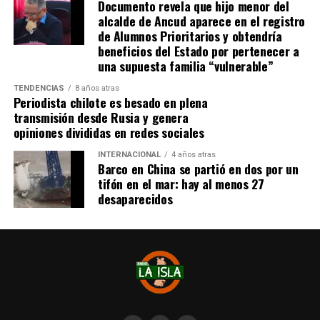
Documento revela que hijo menor del
Tras el tanto del delantero ‘cafetalero’, los jugadores
alcalde de Ancud aparece en el registro
visitantes arremetieron contra sus rivales
de Alumnos Prioritarios y obtendría
argumentando que un jugador de River
(Agustín
beneficios del Estado por pertenecer a
Palavecino)
les gritó el festejo en la cara.
una supuesta familia “vulnerable”
Tras los incidentes,
Palavecino fue expulsado en
TENDENCIAS
8 años atras
Periodista chilote es besado en plena
River
. En Boca, en tanto, vieron la roja
Miguel Ángel
transmisión desde Rusia y genera
Merentiel, Ezequiel Fernández y Nicolás Valentini
.
opiniones divididas en redes sociales
Fuente:
Bio Bio
INTERNACIONAL
4 años atras
Barco en China se partió en dos por un
tifón en el mar: hay al menos 27
desaparecidos