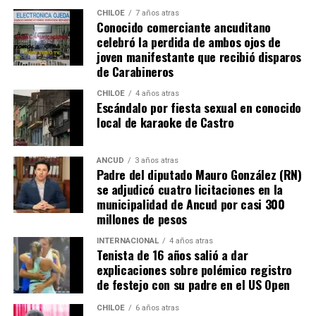
figura fue el guardametas visitante,
‘Chiquito’ Romero
,
CHILOE
7 años atras
Conocido comerciante ancuditano
quien tuvo tres intervenciones notables.
celebró la perdida de ambos ojos de
joven manifestante que recibió disparos
River buscaba de todas las maneras abrir el marcador,
de Carabineros
pero algo siempre se lo impedía. A los 12′ del segundo
tiempo, Nicolás De la Cruz sacó un remate tremendo de
CHILOE
4 años atras
Escándalo por fiesta sexual en conocido
media distancia que llevaba destino de gol, pero que
local de karaoke de Castro
‘Chiquito’ con un manotazo salvador, mandó al córner.
Luego,
Pablo Solari
, exjugador de Colo Colo, definió
ANCUD
3 años atras
Padre del diputado Mauro González (RN)
cruzado y la pelota pegó en el segundo palo. Era un
se adjudicó cuatro licitaciones en la
anticipo de lo ocurriría en los minutos finales.
municipalidad de Ancud por casi 300
millones de pesos
A los 90+2 minutos, el juez Darío Herrera cobró penal a
favor del elenco ‘millonario’, por una falta contra el
INTERNACIONAL
4 años atras
Tenista de 16 años salió a dar
‘Pibe’ Solari quien se anticipó a su marcador.
El
explicaciones sobre polémico registro
colombiano Miguel Borja transformó la pena
de festejo con su padre en el US Open
máxima en gol
.
CHILOE
6 años atras