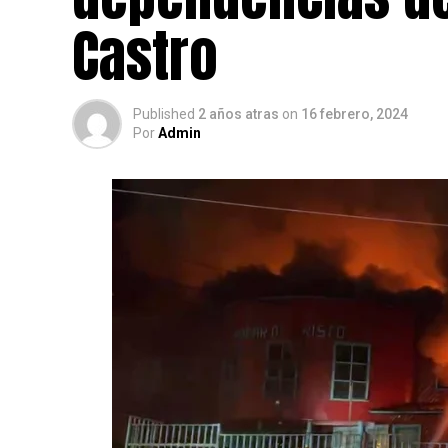
Castro
Published
2 años atras
on
16 febrero, 2024
Por
Admin