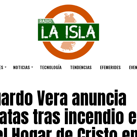
ES
NOTICIAS
TECNOLOGÍA
TENDENCIAS
EFEMERIDES
EVE
uardo Vera anuncia
atas tras incendio 
l Hogar de Cristo e