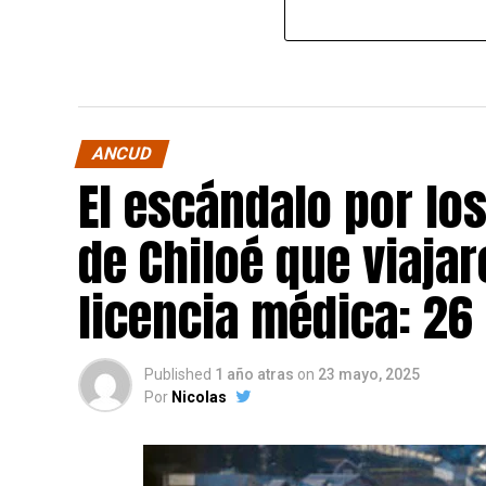
ANCUD
El escándalo por lo
de Chiloé que viajar
licencia médica: 26
Published
1 año atras
on
23 mayo, 2025
Por
Nicolas