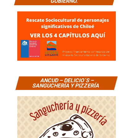
GOBIERNO.
ANCUD – DELICIO´S –
SANGUCHERÍA Y PIZZERÍA