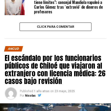
tiene límites”: concejal Mandiola vapuleó a
Carlos Gómez tras ´extravió´ de dineros de
profesores
CLICK PARA COMENTAR
ANCUD
El escándalo por los funcionarios
públicos de Chiloé que viajaron al
extranjero con licencia médica: 26
casos bajo revisión
Published
1 año atras
on
23 mayo, 2025
Por
Nicolas