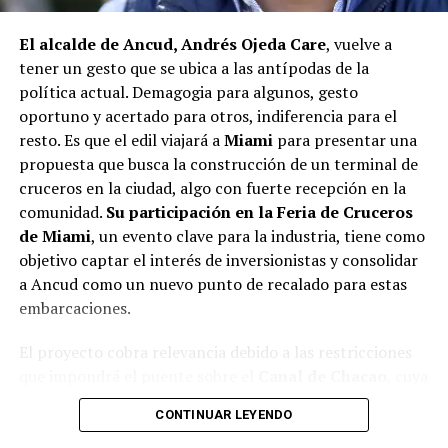
proyectos elegibles tanto en PMU como en PMB, pero
El alcalde de Ancud, Andrés Ojeda Care
, vuelve a
que hasta la fecha no han recibido respuesta clara sobre
tener un gesto que se ubica a las antípodas de la
si se entregarán los recursos.
“Preocupa esta situación,
política actual. Demagogia para algunos, gesto
estos son proyectos que vienen trabajándose desde
oportuno y acertado para otros, indiferencia para el
hace tiempo y que hoy están en riesgo por la falta de
resto. Es que el edil viajará a
Miami
para presentar una
financiamiento”,
declaró.
propuesta que busca la construcción de un terminal de
En la comuna de
Curaco de Vélez, la alcaldesa Javiera
cruceros en la ciudad, algo con fuerte recepción en la
Yáñez
indicó que históricamente la Subdere ha apoyado
comunidad.
Su participación en la Feria de Cruceros
a los municipios en diversos proyectos y que confía en
de Miami
, un evento clave para la industria, tiene como
que durante el año se asignen nuevos recursos, aunque
objetivo captar el interés de inversionistas y consolidar
reconoció una disminución evidente en comparación
a Ancud como un nuevo punto de recalado para estas
con ejercicios anteriores. Señaló que su administración
embarcaciones.
ha presentado iniciativas por más de 200 millones de
El proyecto cobra relevancia debido a las restricciones
pesos en distintas líneas de financiamiento, y que, pese
que impondrá el puente sobre el
Canal de Chacao
, cuya
a los esfuerzos, los fondos aún no han llegado,
altura limitará el acceso de cruceros de gran
generando preocupación en su equipo municipal.
CONTINUAR LEYENDO
envergadura a
Puerto Montt
. Esta situación ha
Desde
Puqueldón, el alcalde Alejandro Cárdenas
impulsado a las autoridades locales a explorar