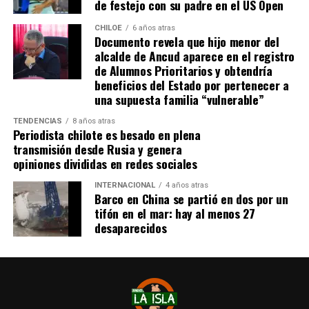
de festejo con su padre en el US Open
la disminución de recursos provenientes de la Subdere.
CHILOE
6 años atras
Documento revela que hijo menor del
alcalde de Ancud aparece en el registro
de Alumnos Prioritarios y obtendría
beneficios del Estado por pertenecer a
una supuesta familia “vulnerable”
TENDENCIAS
8 años atras
Periodista chilote es besado en plena
transmisión desde Rusia y genera
opiniones divididas en redes sociales
INTERNACIONAL
4 años atras
Barco en China se partió en dos por un
tifón en el mar: hay al menos 27
desaparecidos