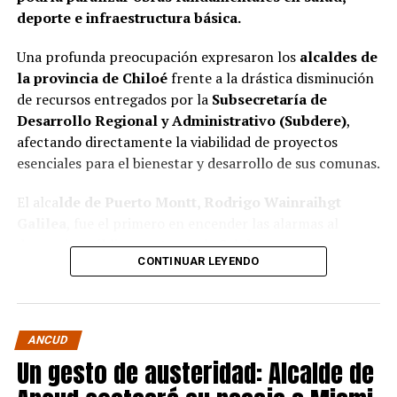
deporte e infraestructura básica.
Una profunda preocupación expresaron los
alcaldes de
la provincia de Chiloé
frente a la drástica disminución
de recursos entregados por la
Subsecretaría de
Desarrollo Regional y Administrativo (Subdere)
,
afectando directamente la viabilidad de proyectos
esenciales para el bienestar y desarrollo de sus comunas.
El alca
lde de Puerto Montt, Rodrigo Wainraihgt
Galilea
, fue el primero en encender las alarmas al
denunciar públicamente que la Subdere no cuenta con
CONTINUAR LEYENDO
fondos para financiar iniciativas del Programa de
Mejoramiento Urbano (PMU) ni del Programa de
Mejoramiento de Barrios (PMB), a pesar de que muchas
ya estaban declaradas elegibles.
“Por primera vez en la
ANCUD
historia, la Subdere no tiene recursos para estos
Un gesto de austeridad: Alcalde de
programas fundamentales”,
afirmó el edil de la capital
regional de Los Lagos.