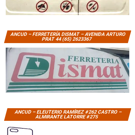
ANCUD – FERRETERÍA DISMAT – AVENIDA ARTURO
PRAT 44 (65) 2623367
ANCUD – ELEUTERIO RAMÍREZ #262 CASTRO –
ALMIRANTE LATORRE #275