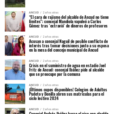
ANCUD
2 años atras
“El cara de rajismo del alcalde de Ancud no tiene
límites”: concejal Mandiola vapuleó a Carlos
Gómez tras ´extravió´ de dineros de profesores
ANCUD
2 años atras
Acusan a concejal Naguil de posible conflicto de
interés tras tomar decisiones junto a su esposa
en la mesa del concejo municipal de Ancud
ANCUD
2 años atras
Crisis en el suministro de agua en estadio Joel
Fritz de Ancud: concejal Ibáñez pide al alcalde
que se preocupe por la comuna
ANCUD
2 años atras
¡Últimos cupos disponibles! Colegios de Adultos
Pudeto y Bonilla abren sus matrículas para el
ciclo lectivo 2024
ANCUD
2 años atras
Concejal Andrés Ibáñez barre el piso con alcalde