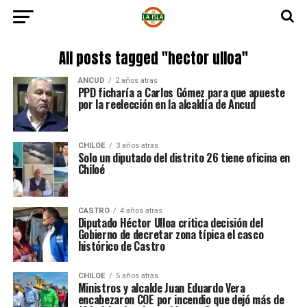
All posts tagged "hector ulloa"
ANCUD
2 años atras
PPD ficharía a Carlos Gómez para que apueste
por la reelección en la alcaldía de Ancud
CHILOE
3 años atras
Solo un diputado del distrito 26 tiene oficina en
Chiloé
CASTRO
4 años atras
Diputado Héctor Ulloa critica decisión del
Gobierno de decretar zona típica el casco
histórico de Castro
CHILOE
5 años atras
Ministros y alcalde Juan Eduardo Vera
encabezaron COE por incendio que dejó más de