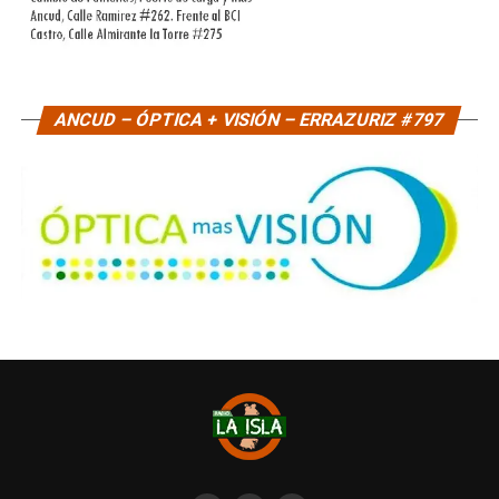
ANCUD – ÓPTICA + VISIÓN – ERRAZURIZ #797