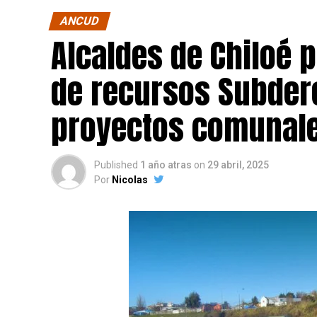
ANCUD
Alcaldes de Chiloé 
de recursos Subdere
proyectos comunale
Published
1 año atras
on
29 abril, 2025
Por
Nicolas