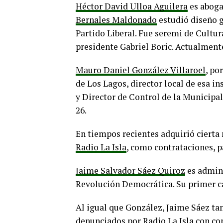
Héctor David Ulloa Aguilera
es aboga
Bernales Maldonado
estudió diseño gr
Partido Liberal. Fue seremi de Cultur
presidente Gabriel Boric. Actualmente
Mauro Daniel González Villaroel
, po
de Los Lagos, director local de esa in
y Director de Control de la Municipal
26.
En tiempos recientes adquirió cierta
Radio La Isla
, como contrataciones, p
Jaime Salvador Sáez Quiroz
es admini
Revolución Democrática. Su primer ca
Al igual que González, Jaime Sáez t
denunciados por Radio La Isla
con con