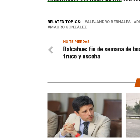
RELATED TOPICS:
ALEJANDRO BERNALES
D
MAURO GONZÁLEZ
NO TE PIERDAS
Dalcahue: fin de semana de bo
truco y escoba