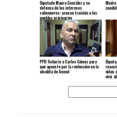
Diputado Mauro González y su
Madre 
defensa de los intereses
candid
salmoneros: acusan traición a los
pueblos originarios
PPD ficharía a Carlos Gómez para
Diputad
que apueste por la reelección en la
reacci
alcaldía de Ancud
niñas 
vivir a