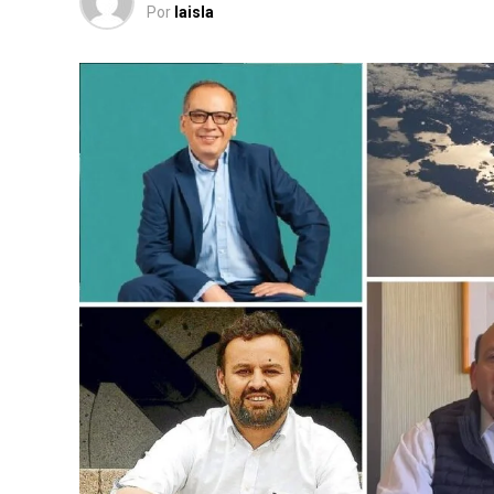
Por
laisla