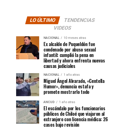
LO ÚLTIMO
TENDENCIAS
VIDEOS
NACIONAL
10 meses atras
Ex alcalde de Puqueldón fue
condenado por abuso sexual
infantil: cumplió la pena en
libertad y ahora enfrenta nuevas
causas judiciales
NACIONAL
1 año atras
Miguel Ángel Alvarado, «Centella
Humor», denuncia estafa y
promete mostrarlo todo
ANCUD
1 año atras
El escándalo por los funcionarios
públicos de Chiloé que viajaron al
extranjero con licencia médica: 26
casos bajo revisión