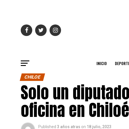
INICIO
DEPORT
CHILOE
Solo un diputado 
oficina en Chilo
Published
3 años atras
on
18 julio, 2023