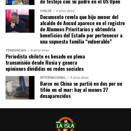
de festejo con su padre en el US Open
la disminución de recursos provenientes de la Subdere.
CHILOE
6 años atras
Documento revela que hijo menor del
alcalde de Ancud aparece en el registro
de Alumnos Prioritarios y obtendría
beneficios del Estado por pertenecer a
una supuesta familia “vulnerable”
TENDENCIAS
8 años atras
Periodista chilote es besado en plena
transmisión desde Rusia y genera
opiniones divididas en redes sociales
INTERNACIONAL
4 años atras
Barco en China se partió en dos por un
tifón en el mar: hay al menos 27
desaparecidos