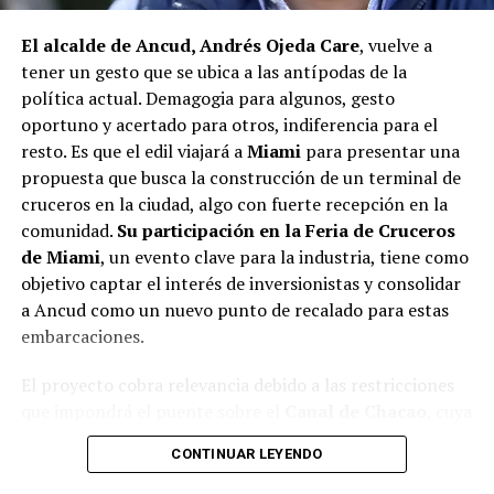
proyectos elegibles tanto en PMU como en PMB, pero
El alcalde de Ancud, Andrés Ojeda Care
, vuelve a
que hasta la fecha no han recibido respuesta clara sobre
tener un gesto que se ubica a las antípodas de la
si se entregarán los recursos.
“Preocupa esta situación,
política actual. Demagogia para algunos, gesto
estos son proyectos que vienen trabajándose desde
oportuno y acertado para otros, indiferencia para el
hace tiempo y que hoy están en riesgo por la falta de
resto. Es que el edil viajará a
Miami
para presentar una
financiamiento”,
declaró.
propuesta que busca la construcción de un terminal de
En la comuna de
Curaco de Vélez, la alcaldesa Javiera
cruceros en la ciudad, algo con fuerte recepción en la
Yáñez
indicó que históricamente la Subdere ha apoyado
comunidad.
Su participación en la Feria de Cruceros
a los municipios en diversos proyectos y que confía en
de Miami
, un evento clave para la industria, tiene como
que durante el año se asignen nuevos recursos, aunque
objetivo captar el interés de inversionistas y consolidar
reconoció una disminución evidente en comparación
a Ancud como un nuevo punto de recalado para estas
con ejercicios anteriores. Señaló que su administración
embarcaciones.
ha presentado iniciativas por más de 200 millones de
El proyecto cobra relevancia debido a las restricciones
pesos en distintas líneas de financiamiento, y que, pese
que impondrá el puente sobre el
Canal de Chacao
, cuya
a los esfuerzos, los fondos aún no han llegado,
altura limitará el acceso de cruceros de gran
generando preocupación en su equipo municipal.
CONTINUAR LEYENDO
envergadura a
Puerto Montt
. Esta situación ha
Desde
Puqueldón, el alcalde Alejandro Cárdenas
impulsado a las autoridades locales a explorar