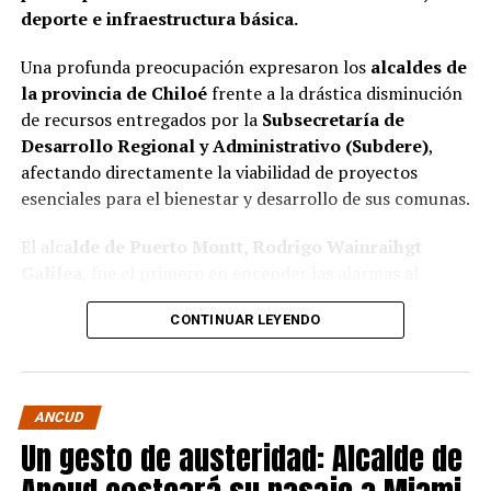
deporte e infraestructura básica.
Una profunda preocupación expresaron los
alcaldes de
la provincia de Chiloé
frente a la drástica disminución
de recursos entregados por la
Subsecretaría de
Desarrollo Regional y Administrativo (Subdere)
,
afectando directamente la viabilidad de proyectos
esenciales para el bienestar y desarrollo de sus comunas.
El alca
lde de Puerto Montt, Rodrigo Wainraihgt
Galilea
, fue el primero en encender las alarmas al
denunciar públicamente que la Subdere no cuenta con
CONTINUAR LEYENDO
fondos para financiar iniciativas del Programa de
Mejoramiento Urbano (PMU) ni del Programa de
Mejoramiento de Barrios (PMB), a pesar de que muchas
ya estaban declaradas elegibles.
“Por primera vez en la
ANCUD
historia, la Subdere no tiene recursos para estos
Un gesto de austeridad: Alcalde de
programas fundamentales”,
afirmó el edil de la capital
regional de Los Lagos.