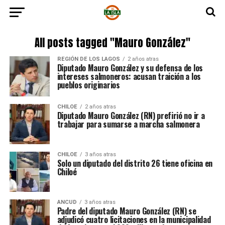
All posts tagged "Mauro González"
REGIÓN DE LOS LAGOS
2 años atras
Diputado Mauro González y su defensa de los
intereses salmoneros: acusan traición a los
pueblos originarios
CHILOE
2 años atras
Diputado Mauro González (RN) prefirió no ir a
trabajar para sumarse a marcha salmonera
CHILOE
3 años atras
Solo un diputado del distrito 26 tiene oficina en
Chiloé
ANCUD
3 años atras
Padre del diputado Mauro González (RN) se
adjudicó cuatro licitaciones en la municipalidad