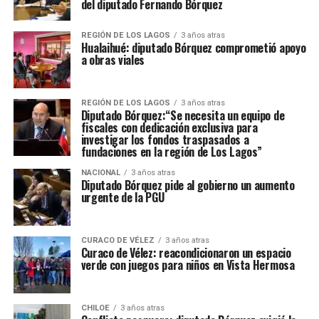
del diputado Fernando Bórquez
REGIÓN DE LOS LAGOS
3 años atras
Hualaihué: diputado Bórquez comprometió apoyo
a obras viales
REGIÓN DE LOS LAGOS
3 años atras
Diputado Bórquez:“Se necesita un equipo de
fiscales con dedicación exclusiva para
investigar los fondos traspasados a
fundaciones en la región de Los Lagos”
NACIONAL
3 años atras
Diputado Bórquez pide al gobierno un aumento
urgente de la PGU
CURACO DE VÉLEZ
3 años atras
Curaco de Vélez: reacondicionaron un espacio
verde con juegos para niños en Vista Hermosa
CHILOE
3 años atras