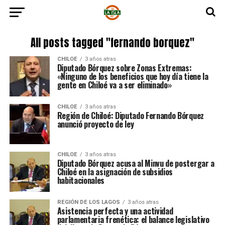
All posts tagged "fernando borquez"
CHILOE
3 años atras
Diputado Bórquez sobre Zonas Extremas:
«Ninguno de los beneficios que hoy día tiene la
gente en Chiloé va a ser eliminado»
CHILOE
3 años atras
Región de Chiloé: Diputado Fernando Bórquez
anunció proyecto de ley
CHILOE
3 años atras
Diputado Bórquez acusa al Minvu de postergar a
Chiloé en la asignación de subsidios
habitacionales
REGIÓN DE LOS LAGOS
3 años atras
Asistencia perfecta y una actividad
parlamentaria frenética: el balance legislativo