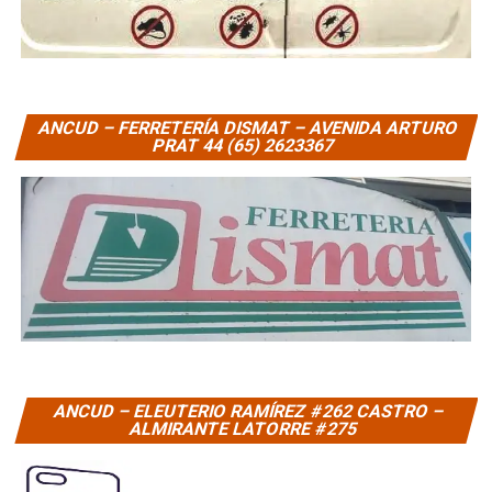
ANCUD – FERRETERÍA DISMAT – AVENIDA ARTURO
PRAT 44 (65) 2623367
ANCUD – ELEUTERIO RAMÍREZ #262 CASTRO –
ALMIRANTE LATORRE #275