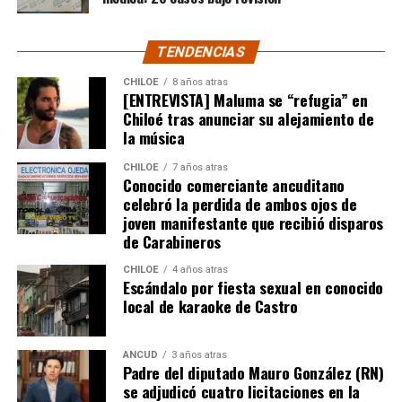
ceremonia y cantantes durante la actividad. «Nos
enorgullece que la comunidad educativa promueva la
TENDENCIAS
participación familiar, esencial en la educación inicial de
cada niño», añadió, agradeciendo a los padres por
CHILOE
8 años atras
confiar en el jardín y felicitando a los profesionales
[ENTREVISTA] Maluma se “refugia” en
Chiloé tras anunciar su alejamiento de
involucrados en este importante trabajo.
la música
Por su parte, Pablo Manzani, apoderado del jardín
CHILOE
7 años atras
infantil, indicó que: «Nosotros, como apoderados,
Conocido comerciante ancuditano
también aportamos nuestro granito de arena,
celebró la perdida de ambos ojos de
joven manifestante que recibió disparos
participando activamente en las actividades y
de Carabineros
colaborando en todo lo que sea necesario», señaló.
CHILOE
4 años atras
La celebración del Día de la Familia en la Sala Cuna y
Escándalo por fiesta sexual en conocido
local de karaoke de Castro
Jardín Infantil Rayun Duam evidenció el compromiso
del establecimiento con la educación integral de los
niños y niñas, reconociendo a la familia como un pilar
ANCUD
3 años atras
fundamental en su desarrollo y aprendizaje.
Padre del diputado Mauro González (RN)
se adjudicó cuatro licitaciones en la