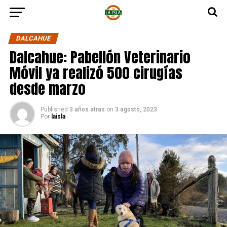
DALCAHUE
Dalcahue: Pabellón Veterinario
Móvil ya realizó 500 cirugías
desde marzo
Published
3 años atras
on
3 agosto, 2023
Por
laisla