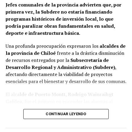
Jefes comunales de la provincia advierten que, por
primera vez, la Subdere no estaría financiando
programas históricos de inversión local, lo que
podría paralizar obras fundamentales en salud,
deporte e infraestructura básica.
Una profunda preocupación expresaron los
alcaldes de
la provincia de Chiloé
frente a la drástica disminución
de recursos entregados por la
Subsecretaría de
Desarrollo Regional y Administrativo (Subdere)
,
afectando directamente la viabilidad de proyectos
esenciales para el bienestar y desarrollo de sus comunas.
El alca
lde de Puerto Montt, Rodrigo Wainraihgt
Galilea
, fue el primero en encender las alarmas al
denunciar públicamente que la Subdere no cuenta con
CONTINUAR LEYENDO
fondos para financiar iniciativas del Programa de
Mejoramiento Urbano (PMU) ni del Programa de
Mejoramiento de Barrios (PMB), a pesar de que muchas