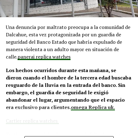
fundamentales para el desarrollo comunitario.
El alcalde de Quemchi, Javier Ugarte
, expresó una
Una denuncia por maltrato preocupa a la comunidad de
situación similar, señalando que en su comuna tienen
Dalcahue, esta vez protagonizada por un guardia de
proyectos elegibles tanto en PMU como en PMB, pero
seguridad del Banco Estado que habría expulsado de
que hasta la fecha no han recibido respuesta clara sobre
manera violenta a un adulto mayor en situación de
si se entregarán los recursos.
“Preocupa esta situación,
calle.
panerai replica watches
estos son proyectos que vienen trabajándose desde
hace tiempo y que hoy están en riesgo por la falta de
Los hechos ocurridos durante esta mañana, se
financiamiento”,
declaró.
dieron cuando el hombre de la tercera edad buscaba
resguardo de la lluvia en la entrada del banco. Sin
En la comuna de
Curaco de Vélez, la alcaldesa Javiera
embargo, el guardia de seguridad le exigió
Yáñez
indicó que históricamente la Subdere ha apoyado
abandonar el lugar, argumentando que el espacio
a los municipios en diversos proyectos y que confía en
era exclusivo para clientes.
omega Replica uk.
que durante el año se asignen nuevos recursos, aunque
reconoció una disminución evidente en comparación
Cartier replica watches
con ejercicios anteriores. Señaló que su administración
ha presentado iniciativas por más de 200 millones de
Testigos presenciales denunciaron la falta de empatía
pesos en distintas líneas de financiamiento, y que, pese