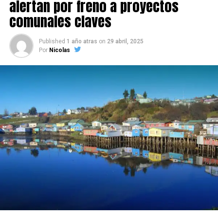
alertan por freno a proyectos
comunales claves
Published
1 año atras
on
29 abril, 2025
Por
Nicolas