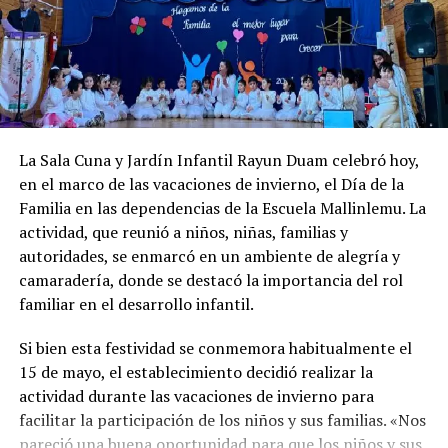
aplicación de sanciones correspondientes al guardia
visto importantes incrementos de recursos en los
involucrado.
preplica panerai watches
últimos años. En ese caso, se reporta una asignación de
$2.025.103.222 durante el actual periodo, lo que
Este nuevo caso pone en evidencia la necesidad de
representa un alza del 219% respecto al gobierno
generar políticas públicas más inclusivas y respetuosas
anterior.
Puerto Montt,
por su parte, habría recibido un
de los derechos humanos, especialmente hacia los
93% más de fondos en igual periodo. También se
sectores más vulnerables de la sociedad.
La Sala Cuna y Jardín Infantil Rayun Duam celebró hoy,
subrayan inversiones emblemáticas en la región, como
en el marco de las vacaciones de invierno, el Día de la
la construcción de nuevos edificios consistoriales en
Familia en las dependencias de la Escuela Mallinlemu. La
Chaitén y Dalcahue
, ambos financiados en un 60% por
actividad, que reunió a niños, niñas, familias y
la Subdere, con más de 5.900 millones de pesos y 4.400
autoridades, se enmarcó en un ambiente de alegría y
millones de pesos, respectivamente.
camaradería, donde se destacó la importancia del rol
La minuta afirma que estos avances reflejan una apuesta
familiar en el desarrollo infantil.
por la equidad territorial, y que se continuará apoyando
Si bien esta festividad se conmemora habitualmente el
a las comunas con mayores necesidades, aunque en la
15 de mayo, el establecimiento decidió realizar la
práctica, los alcaldes coinciden en que el actual
actividad durante las vacaciones de invierno para
escenario genera incertidumbre y podría traducirse en
facilitar la participación de los niños y sus familias. «Nos
la paralización de iniciativas prioritarias para el
pareció una buena oportunidad para que los niños y sus
desarrollo local.