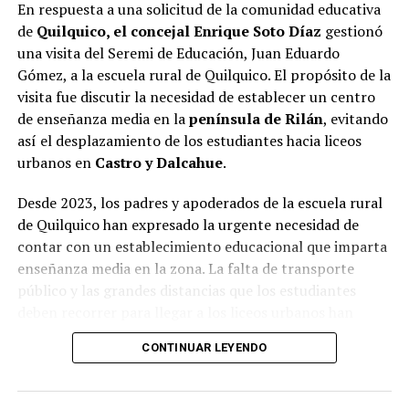
En respuesta a una solicitud de la comunidad educativa
de
Quilquico, el concejal Enrique Soto Díaz
gestionó
una visita del Seremi de Educación, Juan Eduardo
Gómez, a la escuela rural de Quilquico. El propósito de la
visita fue discutir la necesidad de establecer un centro
de enseñanza media en la
península de Rilán
, evitando
así el desplazamiento de los estudiantes hacia liceos
urbanos en
Castro y Dalcahue
.
Desde 2023, los padres y apoderados de la escuela rural
de Quilquico han expresado la urgente necesidad de
contar con un establecimiento educacional que imparta
enseñanza media en la zona. La falta de transporte
público y las grandes distancias que los estudiantes
deben recorrer para llegar a los liceos urbanos han
generado preocupaciones sobre el desapego familiar y el
CONTINUAR LEYENDO
aumento de la deserción escolar.
Durante la visita, el Seremi de Educación pudo conocer