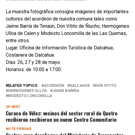
La muestra fotográfica consigna imágenes de importantes
cultores del acordeón de nuestra comuna tales como:
Jaime Barría de Tenaún, Don Vitito de Ñiucho, Hermógenes
Ulloa de Calen y Modesto Loncomilla de las Las Quemas,
entre otros.
Lugar: Oficina de Información Turística de Dalcahue,
Costanera de Dalcahue.
Días: 26, 27 y 28 de mayo.
Horarios: de 10:00 a 17:00.
RELATED TOPICS:
ACORDEÓN
DALCAHUE
DON VITITO
HERMÓGENES ULLOA
JAIME BARRÍA
MODESTO LONCOMILLA
UP NEXT
Curaco de Vélez: vecinos del sector rural de Quetro
recibieron recibieron un nuevo Centro Comunitario
NO TE PIERDAS
Castro: gran despliegue del Ministerio de Transportes,