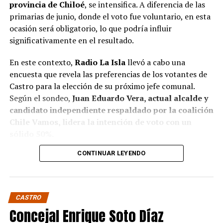
provincia de Chiloé
, se intensifica. A diferencia de las
primarias de junio, donde el voto fue voluntario, en esta
ocasión será obligatorio, lo que podría influir
significativamente en el resultado.
En este contexto,
Radio La Isla
llevó a cabo una
encuesta que revela las preferencias de los votantes de
Castro para la elección de su próximo jefe comunal.
Según el sondeo,
Juan Eduardo Vera, actual alcalde y
candidato independiente respaldado por la coalición
Chile Vamos, lidera la intención de voto con un
sólido 50%.
CONTINUAR LEYENDO
Baltazar Elgueta, candidato del Partido Socialista
(PS) por la coalición Contigo Chile Mejor, sigue en
segundo lugar con un 41% de apoyo, mientras que
Jaime Guerrero, candidato independiente por el
CASTRO
Partido socialcristiano, se sitúa en un distante 9%.
Concejal Enrique Soto Díaz