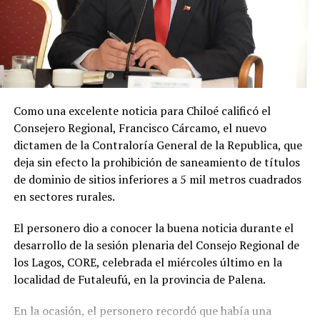
que asumí con la comunidad rural. Estamos
avanzando en una necesidad escolar que es evidente
y hoy he podido concretar el principal enlace con el
Ministerio de Educación.»
Soto Díaz también destacó su continuo apoyo a la
comunidad:
«En paralelo, he estado acompañando a
Como una excelente noticia para Chiloé calificó el
la comunidad en lo que fue su presentación al
Consejero Regional, Francisco Cárcamo, el nuevo
concejo municipal, donde ya evaluamos aportar a
dictamen de la Contraloría General de la Republica, que
este sueño con la futura compra de un terreno que
deja sin efecto la prohibición de saneamiento de títulos
permita el crecimiento de la escuela y así poder
de dominio de sitios inferiores a 5 mil metros cuadrados
albergar la enseñanza media que todos anhelamos.»
en sectores rurales.
«Es un orgullo aportar al sueño educativo de esta
El personero dio a conocer la buena noticia durante el
comunidad. Desde su equipo profesional han hecho
desarrollo de la sesión plenaria del Consejo Regional de
invaluables aportes a nuestra identidad. Son un
los Lagos, CORE, celebrada el miércoles último en la
grupo fantástico, con grandes liderazgos que hoy son
localidad de Futaleufú, en la provincia de Palena.
pioneros y vanguardistas en la educación rural de
nuestro país,»
concluyó.
En la ocasión, el personero recordó que había una