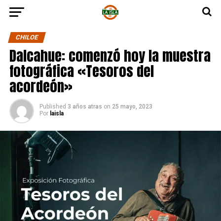
CHILOE
Dalcahue: comenzó hoy la muestra
fotográfica «Tesoros del
acordeón»
Published
3 años atras
on
25 mayo, 2023
Por
laisla