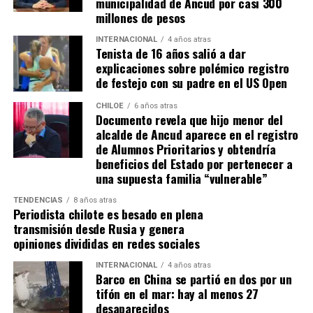
municipalidad de Ancud por casi 300
precisiones y van a ser más rigurosos en la
millones de pesos
ocupación material, es decir, la persona que quiera
sanear tiene que tener un inmueble construido
INTERNACIONAL
4 años atras
Tenista de 16 años salió a dar
sobre el sitio, tiene que estar cerrado, tiene que
explicaciones sobre polémico registro
estar conectado idealmente a los servicios básicos,
de festejo con su padre en el US Open
idealmente a agua potable, luz eléctrica y tener
dominio de ocupación material por más de 5 años,
CHILOE
6 años atras
Documento revela que hijo menor del
como lo dice la Ley”,
recalcó el consejero de la
alcalde de Ancud aparece en el registro
provincia de Chiloé.
de Alumnos Prioritarios y obtendría
beneficios del Estado por pertenecer a
Cabe recordar que el consejero Francisco Cárcamo había
una supuesta familia “vulnerable”
planteado esta inquietud el pasado 20 de marzo en el
TENDENCIAS
8 años atras
Consejo Regional, logrando el acuerdo de todos los
Periodista chilote es besado en plena
consejeros para oficiar al Ministerio del ramo e invitar a
transmisión desde Rusia y genera
la Seremi de Bienes Nacionales para informar de la
opiniones divididas en redes sociales
situación.
INTERNACIONAL
4 años atras
Barco en China se partió en dos por un
El personero indicó que la aplicación del dictamen de
tifón en el mar: hay al menos 27
Contraloría había generado una tremenda
desaparecidos