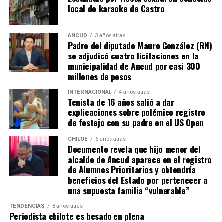
La minuta afirma que estos avances reflejan una apuesta
local de karaoke de Castro
por la equidad territorial, y que se continuará apoyando
a las comunas con mayores necesidades, aunque en la
práctica, los alcaldes coinciden en que el actual
ANCUD
3 años atras
Padre del diputado Mauro González (RN)
escenario genera incertidumbre y podría traducirse en
se adjudicó cuatro licitaciones en la
la paralización de iniciativas prioritarias para el
municipalidad de Ancud por casi 300
desarrollo local.
millones de pesos
“Se
guimos trabajando con esperanza, pero sin
INTERNACIONAL
4 años atras
Tenista de 16 años salió a dar
certezas”
, concluyó el alcalde de Quemchi, reflejando el
explicaciones sobre polémico registro
sentimiento generalizado entre los ediles de Chiloé ante
de festejo con su padre en el US Open
la disminución de recursos provenientes de la Subdere.
CHILOE
6 años atras
Documento revela que hijo menor del
alcalde de Ancud aparece en el registro
de Alumnos Prioritarios y obtendría
beneficios del Estado por pertenecer a
una supuesta familia “vulnerable”
TENDENCIAS
8 años atras
Periodista chilote es besado en plena