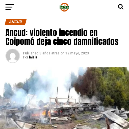
ANCUD
Ancud: violento incendio en
Coipomó deja cinco damnificados
Published
3 años atras
on
12 mayo, 2023
Por
laisla