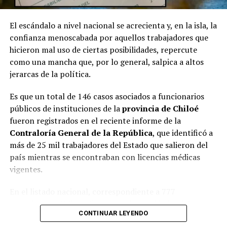
El escándalo a nivel nacional se acrecienta y, en la isla, la
confianza menoscabada por aquellos trabajadores que
hicieron mal uso de ciertas posibilidades, repercute
como una mancha que, por lo general, salpica a altos
jerarcas de la política.
Es que un total de 146 casos asociados a funcionarios
públicos de instituciones de la
provincia de Chiloé
fueron registrados en el reciente informe de la
Contraloría General de la República
, que identificó a
más de 25 mil trabajadores del Estado que salieron del
país mientras se encontraban con licencias médicas
vigentes.
En el listado nacional, correspondiente a 777
organismos públicos, figuran varias entidades del
CONTINUAR LEYENDO
archipiélago. La
Municipalidad de Castro
aparece con