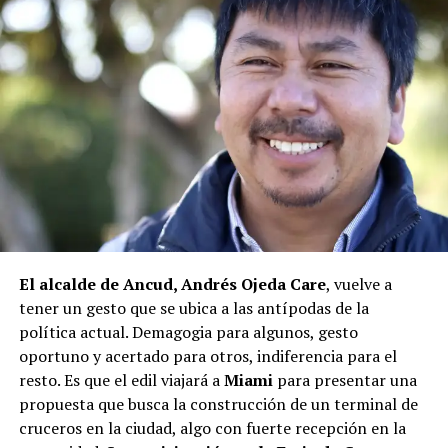
plata”
. Respecto al PMB, indicó que sí existen fondos,
pero que se ha solicitado priorizar proyectos que estén
en línea con una disminución de los montos disponibles,
agregando que en su comuna tienen iniciativas
aprobadas que aún esperan financiamiento, como la
infraestructura del Club Deportivo Bernardo O’Higgins
y el cierre perimetral del Club Deportivo Aucar, obras
fundamentales para el desarrollo comunitario.
El alcalde de Quemchi, Javier Ugarte
, expresó una
situación similar, señalando que en su comuna tienen
proyectos elegibles tanto en PMU como en PMB, pero
El alcalde de Ancud, Andrés Ojeda Care
, vuelve a
que hasta la fecha no han recibido respuesta clara sobre
tener un gesto que se ubica a las antípodas de la
si se entregarán los recursos.
“Preocupa esta situación,
política actual. Demagogia para algunos, gesto
estos son proyectos que vienen trabajándose desde
oportuno y acertado para otros, indiferencia para el
hace tiempo y que hoy están en riesgo por la falta de
resto. Es que el edil viajará a
Miami
para presentar una
financiamiento”,
declaró.
propuesta que busca la construcción de un terminal de
En la comuna de
Curaco de Vélez, la alcaldesa Javiera
cruceros en la ciudad, algo con fuerte recepción en la