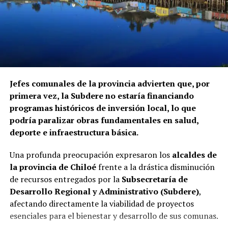
Servicio Nacional de Migraciones, a requerimiento de la
Contraloría. Hasta el momento, ninguna de las
instituciones mencionadas ha informado si ha iniciado
procedimientos disciplinarios ni ha emitido
declaraciones sobre los casos detectados.
La Contraloría ha anunciado que continuará con las
Jefes comunales de la provincia advierten que, por
fiscalizaciones y solicitará antecedentes a cada
primera vez, la Subdere no estaría financiando
organismo involucrado para determinar las
programas históricos de inversión local, lo que
responsabilidades administrativas correspondientes.
podría paralizar obras fundamentales en salud,
deporte e infraestructura básica.
Una profunda preocupación expresaron los
alcaldes de
la provincia de Chiloé
frente a la drástica disminución
de recursos entregados por la
Subsecretaría de
Desarrollo Regional y Administrativo (Subdere)
,
afectando directamente la viabilidad de proyectos
esenciales para el bienestar y desarrollo de sus comunas.