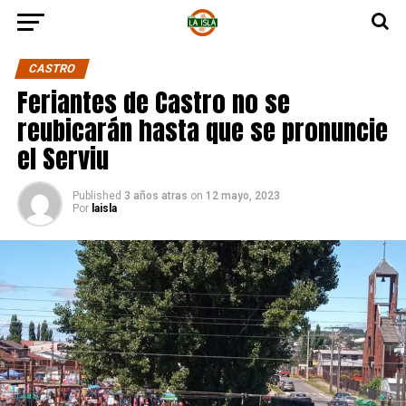
CASTRO
Feriantes de Castro no se
reubicarán hasta que se pronuncie
el Serviu
Published
3 años atras
on
12 mayo, 2023
Por
laisla