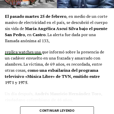
El alcalde de Quemchi, Javier Ugarte
, expresó una
situación similar, señalando que en su comuna tienen
proyectos elegibles tanto en PMU como en PMB, pero
El pasado martes 25 de febrero
, en medio de un corte
que hasta la fecha no han recibido respuesta clara sobre
masivo de electricidad en el país, se descubrió el cuerpo
si se entregarán los recursos.
“Preocupa esta situación,
sin vida de
María Angélica Ascuí Silva
bajo el puente
estos son proyectos que vienen trabajándose desde
San Pedro
, en
Castro
. La alerta fue dada por una
hace tiempo y que hoy están en riesgo por la falta de
llamada anónima al 133,
financiamiento”,
declaró.
replica watches usa
que informó sobre la presencia de
En la comuna de
Curaco de Vélez, la alcaldesa Javiera
un cadáver envuelto en una frazada y amarrado con
Yáñez
indicó que históricamente la Subdere ha apoyado
alambres. La víctima, de 69 años, es recordada, entre
a los municipios en diversos proyectos y que confía en
otras cosas,
como una exbailarina del programa
que durante el año se asignen nuevos recursos, aunque
televisivo «Música Libre» de TVN, emitido entre
reconoció una disminución evidente en comparación
1971 y 1975
.
con ejercicios anteriores. Señaló que su administración
ha presentado iniciativas por más de 200 millones de
Un día después,
Andrés Mauricio Hernández Toro,
pesos en distintas líneas de financiamiento, y que, pese
ciudadano colombiano de 46 años
,
a los esfuerzos, los fondos aún no han llegado,
panerai copy
se entregó voluntariamente a la Segunda
generando preocupación en su equipo municipal.
CONTINUAR LEYENDO