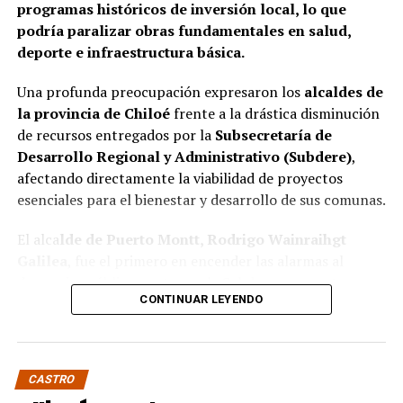
programas históricos de inversión local, lo que
responsabilidades administrativas correspondientes.
podría paralizar obras fundamentales en salud,
deporte e infraestructura básica.
Una profunda preocupación expresaron los
alcaldes de
la provincia de Chiloé
frente a la drástica disminución
de recursos entregados por la
Subsecretaría de
Desarrollo Regional y Administrativo (Subdere)
,
afectando directamente la viabilidad de proyectos
esenciales para el bienestar y desarrollo de sus comunas.
El alca
lde de Puerto Montt, Rodrigo Wainraihgt
Galilea
, fue el primero en encender las alarmas al
denunciar públicamente que la Subdere no cuenta con
CONTINUAR LEYENDO
fondos para financiar iniciativas del Programa de
Mejoramiento Urbano (PMU) ni del Programa de
Mejoramiento de Barrios (PMB), a pesar de que muchas
ya estaban declaradas elegibles.
“Por primera vez en la
CASTRO
historia, la Subdere no tiene recursos para estos