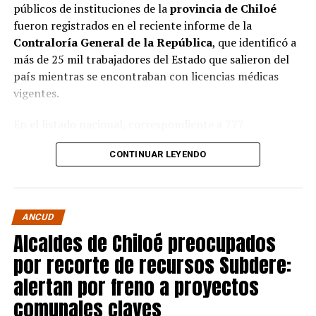
públicos de instituciones de la
provincia de Chiloé
fueron registrados en el reciente informe de la
Contraloría General de la República
, que identificó a
más de 25 mil trabajadores del Estado que salieron del
país mientras se encontraban con licencias médicas
vigentes.
En el listado nacional, correspondiente a 777
organismos públicos, figuran varias entidades del
CONTINUAR LEYENDO
archipiélago. La
Municipalidad de Castro
aparece con
16 casos
, siendo la que registra la mayor cantidad
dentro de la provincia. Le siguen la
Corporación
Municipal de Quellón
, con
77 casos
; la
Corporación
ANCUD
Municipal de Curaco de Vélez
, con
17
; y el
Servicio de
Alcaldes de Chiloé preocupados
Salud Chiloé
, con
11
. También figuran la
por recorte de recursos Subdere:
Municipalidad de Ancud
, con
5 casos
; la
Municipalidad de Quellón
y la
Municipalidad de
alertan por freno a proyectos
Puqueldón
, con
4 cada una
; la
Municipalidad de
comunales claves
Curaco de Vélez
, con
2
; y la
Municipalidad de