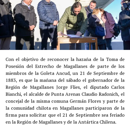
Su
colaboración sustancial con la investigación
,
al admitir los hechos.
Su
conducta anterior irreprochable
, al no
registrar antecedentes penales previos.
Estas circunstancias jurídicas, sumadas al
procedimiento abreviado, redujeron la posibilidad de un
cumplimiento efectivo en recinto penitenciario.
Con el objetivo de reconocer la hazaña de la Toma de
Posesión del Estrecho de Magallanes de parte de los
Indemnización a la víctima y nueva investigación
miembros de la Goleta Ancud, un 21 de Septiembre de
por ocultamiento de bienes
1883, es que la mañana del sábado el gobernador de la
Región de Magallanes Jorge Flies, el diputado Carlos
En el ámbito civil, el
Juzgado de Letras de Castro
dictó
Bianchi, el alcalde de Punta Arenas Claudio Radonich, el
en
septiembre de 2023
una sentencia que obliga a
concejal de la misma comuna Germán Flores y parte de
Pedro Montecinos a
pagar una indemnización total de
la comunidad chilota en Magallanes participaron de la
$120 millones
por concepto de daño moral:
firma para solicitar que el 21 de Septiembre sea feriado
en la Región de Magallanes y de la Antártica Chilena.
$80 millones
a favor de la víctima.