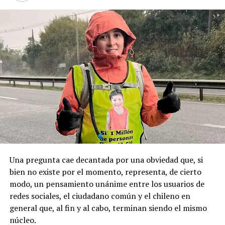
El caso generó una profunda conmoción en la comuna
Sumado a esto, el alcalde Radonich, indicó que “lo que
de Puqueldón, donde Montecinos ejerció como
buscamos es que esta fecha sea un feriado regional
autoridad y mantenía vínculos con sectores políticos
permanente y se haga justicia con esta posesión
locales, principalmente de derecha.
geopolítica que es tan importante”.
Pese a la gravedad a la gravedad de los hechos, no se
Recordemos que el 21 de Septiembre de 1883 se produjo
registraron declaraciones públicas de su partido ni
la Toma de Posesión del Estrecho de Magallanes, donde
sanciones políticas posteriores.
el capitán Juan Guillermos y 23 tripulantes a bordo de la
Goleta de Guerra Ancud de la Armada tomaron posesión
de estas tierras patagónicas donde izaron la bandera
nacional declarando este territorio como parte de Chile.
Una pregunta cae decantada por una obviedad que, si
bien no existe por el momento, representa, de cierto
modo, un pensamiento unánime entre los usuarios de
redes sociales, el ciudadano común y el chileno en
general que, al fin y al cabo, terminan siendo el mismo
núcleo.