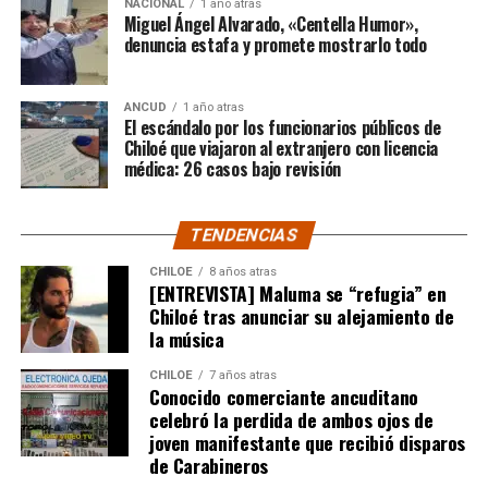
NACIONAL
1 año atras
millones
solo incluye el frasco del fármaco y no los
Miguel Ángel Alvarado, «Centella Humor»,
otros gastos relacionados con los tres meses del
denuncia estafa y promete mostrarlo todo
tratamiento
«, indicó a Meganonoticias.cl
Pero, volviendo al principio, damos curso a una solicitud
ANCUD
1 año atras
El escándalo por los funcionarios públicos de
imposible de especificar con exactitud pero que un
Chiloé que viajaron al extranjero con licencia
simple chequeo de los ánimos de la gente, se puede ver
médica: 26 casos bajo revisión
como un anhelo mayúsculo el hecho de que esos casi
$200 millones sean destinados para Dante Jara, el
TENDENCIAS
pequeño de año y medio cuyo padecimiento es el mismo
de Tomás Ross y, por si fuera poco, su padre, Fernando,
CHILOE
8 años atras
[ENTREVISTA] Maluma se “refugia” en
emprendió una caminata de Arica a Santiago para
Chiloé tras anunciar su alejamiento de
conseguir tal fin. Entonces, ¿quién mejor que Camila
la música
Gómez para ponerse en el lugar de quien comparte su
misma realidad, el Duchenne, salvando las “pequeñas
CHILOE
7 años atras
Conocido comerciante ancuditano
grandes” diferencias?
celebró la perdida de ambos ojos de
joven manifestante que recibió disparos
Voces al unísono se escuchan y se repiten en redes
de Carabineros
sociales, el pedido de donar ese excedente al Dante Jara