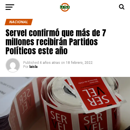
NACIONAL
Servel confirmó que más de 7
millones recibirán Partidos
Políticos este año
Published
4 años atras
on
18 febrero, 2022
Por
laisla