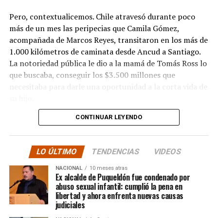
Pero, contextualicemos. Chile atravesó durante poco
más de un mes las peripecias que Camila Gómez,
acompañada de Marcos Reyes, transitaron en los más de
1.000 kilómetros de caminata desde Ancud a Santiago.
La notoriedad pública le dio a la mamá de Tomás Ross lo
que buscaba, conseguir los $3.500 millones que
necesitaba para darle una oportunidad a la corta vida de
su hijo.
CONTINUAR LEYENDO
La solidaridad y empatía de los chilenos en cada paso
recorrido fue tanta que el objetivo no solo se alcanzó,
sino que se superó con creces. De hecho, el último
LO ÚLTIMO
TENDENCIAS
VIDEOS
cómputo dado a conocer reveló la suma total de
$3.689.545.200.
NACIONAL
10 meses atras
Ex alcalde de Puqueldón fue condenado por
abuso sexual infantil: cumplió la pena en
Según Camila Gómez, el excedente de casi $200
libertad y ahora enfrenta nuevas causas
millones sería destinado
para los costos médicos
judiciales
asociados al suministro del Elevidys «porque los 3.500