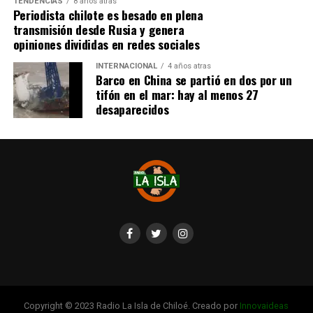
TENDENCIAS
8 años atras
redes sociales, eventos a beneficios de Tomás Ross.
Periodista chilote es besado en plena
transmisión desde Rusia y genera
¿Como ayudar?
opiniones divididas en redes sociales
Instagram, Dante_contra_duchenne
INTERNACIONAL
4 años atras
Fernando Jara (padre)
Barco en China se partió en dos por un
19.968.680-1
tifón en el mar: hay al menos 27
Banco Falabella, cuenta corriente
desaparecidos
11510154944
fernandokine1998@gmail.com
Copyright © 2023 Radio La Isla de Chiloé. Creado por
Innovaideas