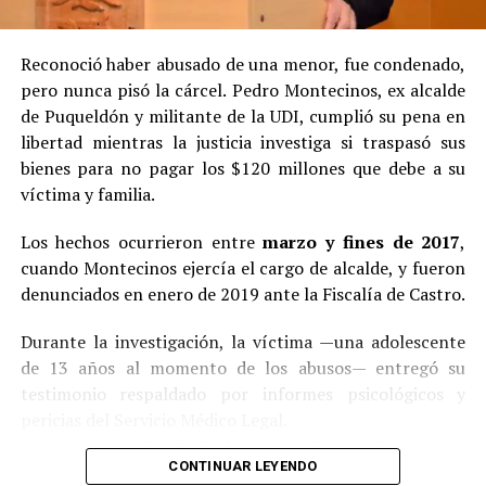
Reconoció haber abusado de una menor, fue condenado,
pero nunca pisó la cárcel. Pedro Montecinos, ex alcalde
de Puqueldón y militante de la UDI, cumplió su pena en
libertad mientras la justicia investiga si traspasó sus
bienes para no pagar los $120 millones que debe a su
víctima y familia.
Los hechos ocurrieron entre
marzo y fines de 2017
,
cuando Montecinos ejercía el cargo de alcalde, y fueron
denunciados en enero de 2019 ante la Fiscalía de Castro.
Durante la investigación, la víctima —una adolescente
de 13 años al momento de los abusos— entregó su
testimonio respaldado por informes psicológicos y
pericias del Servicio Médico Legal.
Ante la contundencia de los antecedentes, el imputado
CONTINUAR LEYENDO
aceptó los cargos
en un procedimiento abreviado,