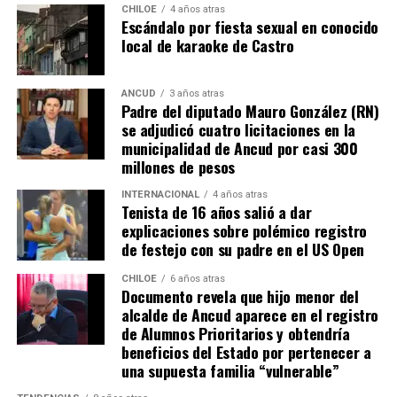
resuena desde todo Chiloé, cuna del apoyo recibido por
CHILOE
4 años atras
Escándalo por fiesta sexual en conocido
parte de Camila Gómez, hasta nuestro lejano norte. Es
local de karaoke de Castro
que, a diferencia del conocido dicho, en este caso, todos
los caminos conducen a… La Moneda y, mientras se
espera ese gesto por parte de la madre del pequeño
ANCUD
3 años atras
Padre del diputado Mauro González (RN)
Tomás, los pasos siguen quemando los pies de Fernando
se adjudicó cuatro licitaciones en la
en pos de que cada kilómetro recorrido, signifique más
municipalidad de Ancud por casi 300
que una llegada a Santiago, un arribo a la cura de su hijo
millones de pesos
Dante.
INTERNACIONAL
4 años atras
Tenista de 16 años salió a dar
Actualmente, Gómez se encuentra en Santiago
explicaciones sobre polémico registro
realizando trámites y participando como invitada en
de festejo con su padre en el US Open
distintos medios de comunicación. Aunque aún no tiene
una fecha exacta para su viaje a Estados Unidos, donde
CHILOE
6 años atras
Documento revela que hijo menor del
se administra el medicamento, indicó que esperan
alcalde de Ancud aparece en el registro
realizarlo «a mediados de junio».
de Alumnos Prioritarios y obtendría
beneficios del Estado por pertenecer a
Cabe destacar que, pese a que se logró reunir el dinero y,
una supuesta familia “vulnerable”
por ende, la meta se cumplió, continúan circulando por