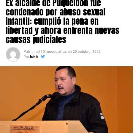
Ex alcalde de Puqueldón fue
condenado por abuso sexual
infantil: cumplió la pena en
libertad y ahora enfrenta nuevas
causas judiciales
Published
10 meses atras
on
20 octubre, 2025
Por
laisla