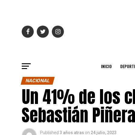
INICIO
DEPORT
NACIONAL
Un 41% de los ch
Sebastián Piñer
Published
3 años atras
on
24 julio, 2023