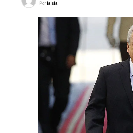
Por
laisla