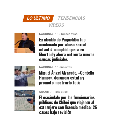
LO ÚLTIMO
TENDENCIAS
VIDEOS
NACIONAL
10 meses atras
Ex alcalde de Puqueldón fue
condenado por abuso sexual
infantil: cumplió la pena en
libertad y ahora enfrenta nuevas
causas judiciales
NACIONAL
1 año atras
Miguel Ángel Alvarado, «Centella
Humor», denuncia estafa y
promete mostrarlo todo
ANCUD
1 año atras
El escándalo por los funcionarios
públicos de Chiloé que viajaron al
extranjero con licencia médica: 26
casos bajo revisión