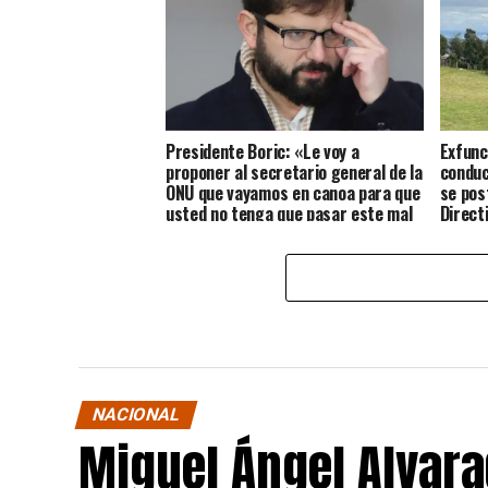
Presidente Boric: «Le voy a
Exfunc
proponer al secretario general de la
conduc
ONU que vayamos en canoa para que
se pos
usted no tenga que pasar este mal
Direct
rato”
NACIONAL
Miguel Ángel Alvara