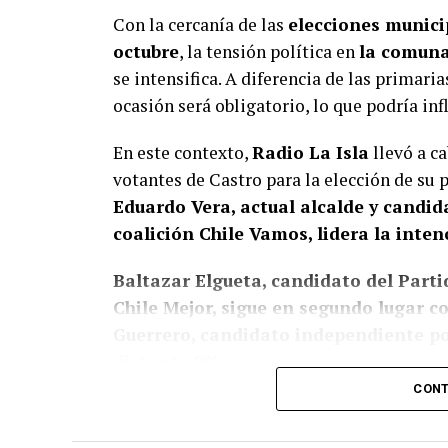
Con la cercanía de las
elecciones municip
octubre
, la tensión política en
la comuna 
se intensifica. A diferencia de las primaria
ocasión será obligatorio, lo que podría inf
En este contexto,
Radio La Isla
llevó a ca
votantes de Castro para la elección de su
Eduardo Vera, actual alcalde y candi
coalición Chile Vamos, lidera la inten
Baltazar Elgueta, candidato del Partid
Chile Mejor, sigue en segundo lugar 
Guerrero, candidato independiente por
distante 9%.
CONT
Estos resultados confirman, de algún modo
presencia de Vera en la política local, don