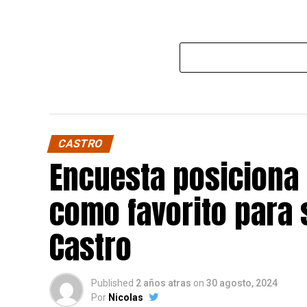
CASTRO
Encuesta posiciona
como favorito para 
Castro
Published
2 años atras
on
30 agosto, 2024
Por
Nicolas