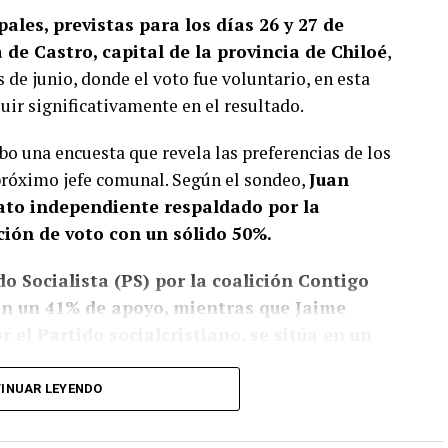
ales, previstas para los días 26 y 27 de
de Castro, capital de la provincia de Chiloé
,
s de junio, donde el voto fue voluntario, en esta
luir significativamente en el resultado.
bo una encuesta que revela las preferencias de los
 próximo jefe comunal. Según el sondeo,
Juan
dato independiente respaldado por la
ción de voto con un sólido 50%.
o Socialista (PS) por la coalición Contigo
con un 41% de apoyo, mientras que Jaime
 el Partido socialcristiano, se sitúa en un
INUAR LEYENDO
, pese a que no sean concluyentes, la fuerte
de ha ejercido un liderazgo significativo,