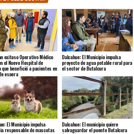
an exitoso Operativo Médico
Dalcahue: El Municipio impulsa
en el Nuevo Hospital de
proyecto de agua potable rural para
n que benefició a pacientes en
el sector de Butalcura
 de espera
ue: El Municipio impulsa
Dalcahue: El municipio quiere
ia responsable de mascotas
salvaguardar el puente Butalcura