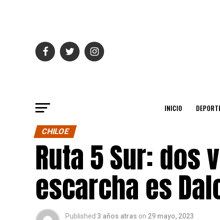
INICIO
DEPORT
CHILOE
Ruta 5 Sur: dos 
escarcha es Dal
Published
3 años atras
on
29 mayo, 2023