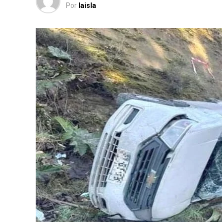
Por
laisla