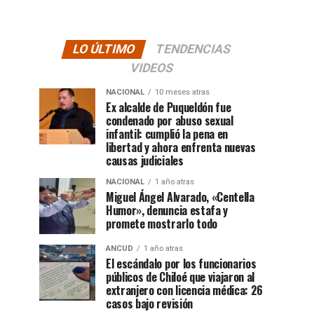
LO ÚLTIMO
TENDENCIAS
VIDEOS
NACIONAL
10 meses atras
Ex alcalde de Puqueldón fue
condenado por abuso sexual
infantil: cumplió la pena en
libertad y ahora enfrenta nuevas
causas judiciales
NACIONAL
1 año atras
Miguel Ángel Alvarado, «Centella
Humor», denuncia estafa y
promete mostrarlo todo
ANCUD
1 año atras
El escándalo por los funcionarios
públicos de Chiloé que viajaron al
extranjero con licencia médica: 26
casos bajo revisión