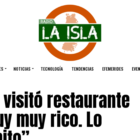
ES
NOTICIAS
TECNOLOGÍA
TENDENCIAS
EFEMERIDES
EVE
 visitó restaurante
y muy rico. Lo
ito”