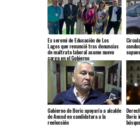
Ex seremi de Educación de Los
Circul
Lagos que renunció tras denuncias
conduc
de maltrato laboral asume nuevo
supues
cargo en el Gobierno
Gobierno de Boric apoyaría a alcalde
Derech
de Ancud en candidatura a la
Boric 
reelección
búsque