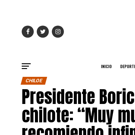
INICIO
DEPORT
CHILOE
Presidente Boric
chilote: “Muy mu
recomiendo infin