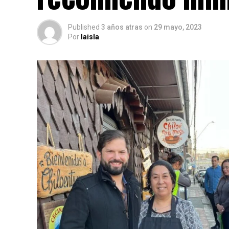
Published
3 años atras
on
29 mayo, 2023
Por
laisla