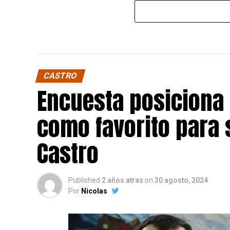
CASTRO
Encuesta posiciona
como favorito para 
Castro
Published
2 años atras
on
30 agosto, 2024
Por
Nicolas