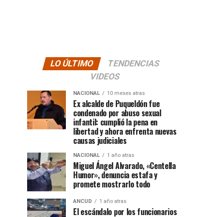
LO ÚLTIMO
TENDENCIAS
VIDEOS
NACIONAL
10 meses atras
Ex alcalde de Puqueldón fue
condenado por abuso sexual
infantil: cumplió la pena en
libertad y ahora enfrenta nuevas
causas judiciales
NACIONAL
1 año atras
Miguel Ángel Alvarado, «Centella
Humor», denuncia estafa y
promete mostrarlo todo
ANCUD
1 año atras
El escándalo por los funcionarios