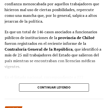
confianza menoscabada por aquellos trabajadores que
hicieron mal uso de ciertas posibilidades, repercute
como una mancha que, por lo general, salpica a altos
jerarcas de la política.
Es que un total de 146 casos asociados a funcionarios
públicos de instituciones de la
provincia de Chiloé
fueron registrados en el reciente informe de la
Contraloría General de la República
, que identificó a
más de 25 mil trabajadores del Estado que salieron del
país mientras se encontraban con licencias médicas
vigentes.
En el listado nacional, correspondiente a 777
organismos públicos, figuran varias entidades del
CONTINUAR LEYENDO
archipiélago. La
Municipalidad de Castro
aparece con
16 casos
, siendo la que registra la mayor cantidad
dentro de la provincia. Le siguen la
Corporación
Municipal de Quellón
, con
77 casos
; la
Corporación