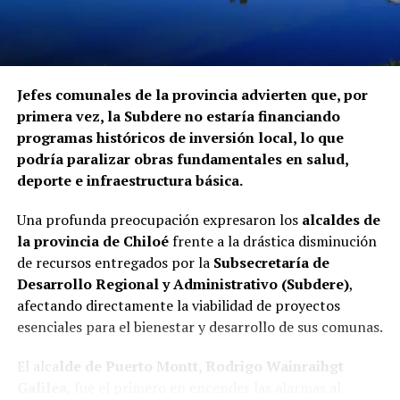
procedimientos disciplinarios ni ha emitido
declaraciones sobre los casos detectados.
La Contraloría ha anunciado que continuará con las
Jefes comunales de la provincia advierten que, por
fiscalizaciones y solicitará antecedentes a cada
primera vez, la Subdere no estaría financiando
organismo involucrado para determinar las
programas históricos de inversión local, lo que
responsabilidades administrativas correspondientes.
podría paralizar obras fundamentales en salud,
deporte e infraestructura básica.
Una profunda preocupación expresaron los
alcaldes de
la provincia de Chiloé
frente a la drástica disminución
de recursos entregados por la
Subsecretaría de
Desarrollo Regional y Administrativo (Subdere)
,
afectando directamente la viabilidad de proyectos
esenciales para el bienestar y desarrollo de sus comunas.
El alca
lde de Puerto Montt, Rodrigo Wainraihgt
Galilea
, fue el primero en encender las alarmas al