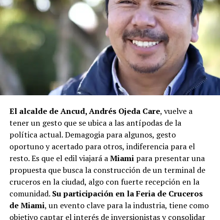
agregando que en su comuna tienen iniciativas
aprobadas que aún esperan financiamiento, como la
infraestructura del Club Deportivo Bernardo O’Higgins
y el cierre perimetral del Club Deportivo Aucar, obras
fundamentales para el desarrollo comunitario.
El alcalde de Quemchi, Javier Ugarte
, expresó una
situación similar, señalando que en su comuna tienen
proyectos elegibles tanto en PMU como en PMB, pero
El alcalde de Ancud, Andrés Ojeda Care
, vuelve a
que hasta la fecha no han recibido respuesta clara sobre
tener un gesto que se ubica a las antípodas de la
si se entregarán los recursos.
“Preocupa esta situación,
política actual. Demagogia para algunos, gesto
estos son proyectos que vienen trabajándose desde
oportuno y acertado para otros, indiferencia para el
hace tiempo y que hoy están en riesgo por la falta de
resto. Es que el edil viajará a
Miami
para presentar una
financiamiento”,
declaró.
propuesta que busca la construcción de un terminal de
En la comuna de
Curaco de Vélez, la alcaldesa Javiera
cruceros en la ciudad, algo con fuerte recepción en la
Yáñez
indicó que históricamente la Subdere ha apoyado
comunidad.
Su participación en la Feria de Cruceros
a los municipios en diversos proyectos y que confía en
de Miami
, un evento clave para la industria, tiene como
que durante el año se asignen nuevos recursos, aunque
objetivo captar el interés de inversionistas y consolidar