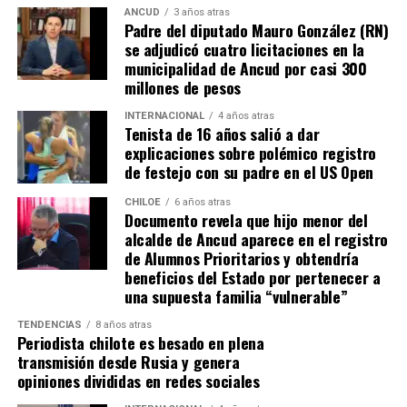
práctica, los alcaldes coinciden en que el actual
ANCUD
3 años atras
Padre del diputado Mauro González (RN)
escenario genera incertidumbre y podría traducirse en
se adjudicó cuatro licitaciones en la
la paralización de iniciativas prioritarias para el
municipalidad de Ancud por casi 300
desarrollo local.
millones de pesos
“Se
guimos trabajando con esperanza, pero sin
INTERNACIONAL
4 años atras
Tenista de 16 años salió a dar
certezas”
, concluyó el alcalde de Quemchi, reflejando el
explicaciones sobre polémico registro
sentimiento generalizado entre los ediles de Chiloé ante
de festejo con su padre en el US Open
la disminución de recursos provenientes de la Subdere.
CHILOE
6 años atras
Documento revela que hijo menor del
alcalde de Ancud aparece en el registro
de Alumnos Prioritarios y obtendría
beneficios del Estado por pertenecer a
una supuesta familia “vulnerable”
TENDENCIAS
8 años atras
Periodista chilote es besado en plena
transmisión desde Rusia y genera
opiniones divididas en redes sociales