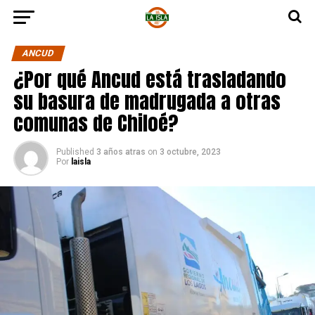
ANCUD
¿Por qué Ancud está trasladando
su basura de madrugada a otras
comunas de Chiloé?
Published
3 años atras
on
3 octubre, 2023
Por
laisla