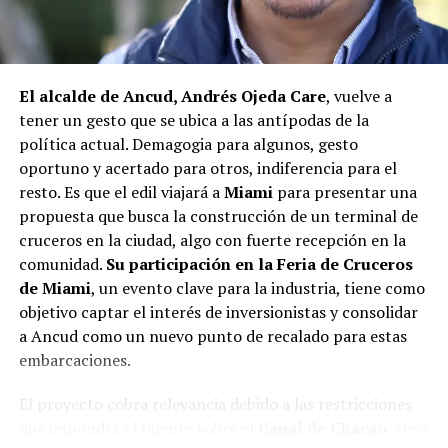
El alcalde de Quemchi, Javier Ugarte
, expresó una
situación similar, señalando que en su comuna tienen
proyectos elegibles tanto en PMU como en PMB, pero
El alcalde de Ancud, Andrés Ojeda Care
, vuelve a
que hasta la fecha no han recibido respuesta clara sobre
tener un gesto que se ubica a las antípodas de la
si se entregarán los recursos.
“Preocupa esta situación,
política actual. Demagogia para algunos, gesto
estos son proyectos que vienen trabajándose desde
oportuno y acertado para otros, indiferencia para el
hace tiempo y que hoy están en riesgo por la falta de
resto. Es que el edil viajará a
Miami
para presentar una
financiamiento”,
declaró.
propuesta que busca la construcción de un terminal de
En la comuna de
Curaco de Vélez, la alcaldesa Javiera
cruceros en la ciudad, algo con fuerte recepción en la
Yáñez
indicó que históricamente la Subdere ha apoyado
comunidad.
Su participación en la Feria de Cruceros
a los municipios en diversos proyectos y que confía en
de Miami
, un evento clave para la industria, tiene como
que durante el año se asignen nuevos recursos, aunque
objetivo captar el interés de inversionistas y consolidar
reconoció una disminución evidente en comparación
a Ancud como un nuevo punto de recalado para estas
con ejercicios anteriores. Señaló que su administración
embarcaciones.
ha presentado iniciativas por más de 200 millones de
El proyecto cobra relevancia debido a las restricciones
pesos en distintas líneas de financiamiento, y que, pese
que impondrá el puente sobre el
Canal de Chacao
, cuya
a los esfuerzos, los fondos aún no han llegado,