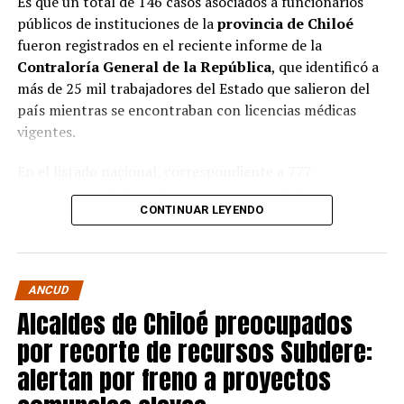
Es que un total de 146 casos asociados a funcionarios
públicos de instituciones de la
provincia de Chiloé
fueron registrados en el reciente informe de la
Contraloría General de la República
, que identificó a
más de 25 mil trabajadores del Estado que salieron del
país mientras se encontraban con licencias médicas
vigentes.
En el listado nacional, correspondiente a 777
organismos públicos, figuran varias entidades del
CONTINUAR LEYENDO
archipiélago. La
Municipalidad de Castro
aparece con
16 casos
, siendo la que registra la mayor cantidad
dentro de la provincia. Le siguen la
Corporación
Municipal de Quellón
, con
77 casos
; la
Corporación
ANCUD
Municipal de Curaco de Vélez
, con
17
; y el
Servicio de
Alcaldes de Chiloé preocupados
Salud Chiloé
, con
11
. También figuran la
por recorte de recursos Subdere:
Municipalidad de Ancud
, con
5 casos
; la
Municipalidad de Quellón
y la
Municipalidad de
alertan por freno a proyectos
Puqueldón
, con
4 cada una
; la
Municipalidad de