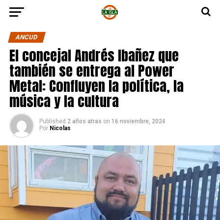
ANCUD
El concejal Andrés Ibañez que
también se entrega al Power
Metal: Confluyen la política, la
música y la cultura
Published
2 años atras
on
16 noviembre, 2024
Por
Nicolas