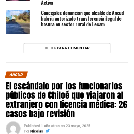
Activa
Concejales denuncian que alcalde de Ancud
habría autorizado transferencia ilegal de
basura en sector rural de Lecam
CLICK PARA COMENTAR
ANCUD
El escándalo por los funcionarios
públicos de Chiloé que viajaron al
extranjero con licencia médica: 26
casos bajo revisión
Published
1 año atras
on
23 mayo, 2025
Por
Nicolas