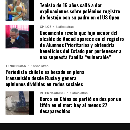
“Se
guimos trabajando con esperanza, pero sin
Tenista de 16 años salió a dar
certezas”
, concluyó el alcalde de Quemchi, reflejando el
explicaciones sobre polémico registro
sentimiento generalizado entre los ediles de Chiloé ante
de festejo con su padre en el US Open
la disminución de recursos provenientes de la Subdere.
CHILOE
6 años atras
Documento revela que hijo menor del
alcalde de Ancud aparece en el registro
de Alumnos Prioritarios y obtendría
beneficios del Estado por pertenecer a
una supuesta familia “vulnerable”
TENDENCIAS
8 años atras
Periodista chilote es besado en plena
transmisión desde Rusia y genera
opiniones divididas en redes sociales
INTERNACIONAL
4 años atras
Barco en China se partió en dos por un
tifón en el mar: hay al menos 27
desaparecidos