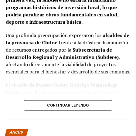
primera vez, la Subdere no estaría financiando
organismo involucrado para determinar las
programas históricos de inversión local, lo que
responsabilidades administrativas correspondientes.
podría paralizar obras fundamentales en salud,
deporte e infraestructura básica.
Una profunda preocupación expresaron los
alcaldes de
la provincia de Chiloé
frente a la drástica disminución
de recursos entregados por la
Subsecretaría de
Desarrollo Regional y Administrativo (Subdere)
,
afectando directamente la viabilidad de proyectos
esenciales para el bienestar y desarrollo de sus comunas.
El alca
lde de Puerto Montt, Rodrigo Wainraihgt
Galilea
, fue el primero en encender las alarmas al
denunciar públicamente que la Subdere no cuenta con
CONTINUAR LEYENDO
fondos para financiar iniciativas del Programa de
Mejoramiento Urbano (PMU) ni del Programa de
Mejoramiento de Barrios (PMB), a pesar de que muchas
ya estaban declaradas elegibles.
“Por primera vez en la
ANCUD