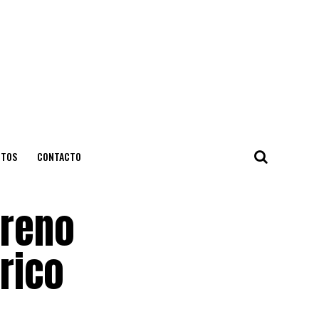
NTOS
CONTACTO
rreno
órico