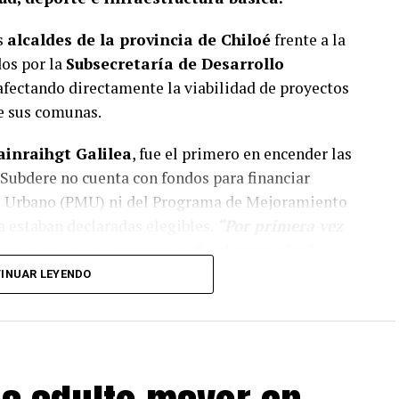
s
alcaldes de la provincia de Chiloé
frente a la
dos por la
Subsecretaría de Desarrollo
 afectando directamente la viabilidad de proyectos
de sus comunas.
ainraihgt Galilea
, fue el primero en encender las
Subdere no cuenta con fondos para financiar
o Urbano (PMU) ni del Programa de Mejoramiento
a estaban declaradas elegibles.
“Por primera vez
ursos para estos programas fundamentales”,
s Lagos.
INUAR LEYENDO
raciones, manifestando su inquietud por el
 comunas.
El alcalde de Queilen, Marcos Vargas
,
 Subdere es constante,
“este año el PMU tiene
o significa que no existan recursos, sino que hay