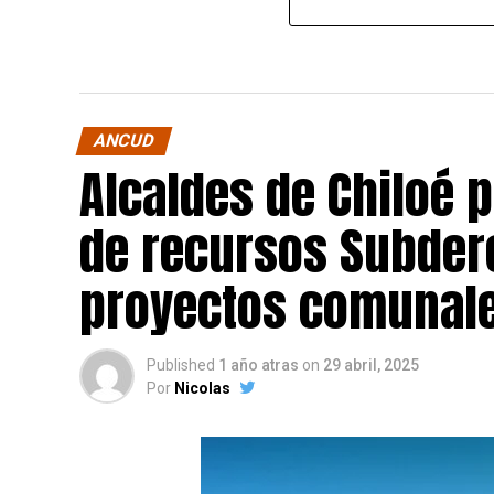
ANCUD
Alcaldes de Chiloé 
de recursos Subdere
proyectos comunale
Published
1 año atras
on
29 abril, 2025
Por
Nicolas