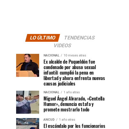
LO ÚLTIMO
TENDENCIAS
VIDEOS
NACIONAL
10 meses atras
Ex alcalde de Puqueldón fue
condenado por abuso sexual
infantil: cumplió la pena en
libertad y ahora enfrenta nuevas
causas judiciales
NACIONAL
1 año atras
Miguel Ángel Alvarado, «Centella
Humor», denuncia estafa y
promete mostrarlo todo
ANCUD
1 año atras
El escándalo por los funcionarios