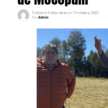
Published
3 años atras
on
17 octubre, 2023
Por
Admin