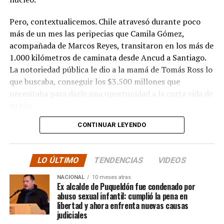
Pero, contextualicemos. Chile atravesó durante poco
más de un mes las peripecias que Camila Gómez,
acompañada de Marcos Reyes, transitaron en los más de
1.000 kilómetros de caminata desde Ancud a Santiago.
La notoriedad pública le dio a la mamá de Tomás Ross lo
que buscaba, conseguir los $3.500 millones que
necesitaba para darle una oportunidad a la corta vida de
su hijo.
CONTINUAR LEYENDO
La solidaridad y empatía de los chilenos en cada paso
recorrido fue tanta que el objetivo no solo se alcanzó,
sino que se superó con creces. De hecho, el último
LO ÚLTIMO
TENDENCIAS
VIDEOS
cómputo dado a conocer reveló la suma total de
$3.689.545.200.
NACIONAL
10 meses atras
Ex alcalde de Puqueldón fue condenado por
abuso sexual infantil: cumplió la pena en
Según Camila Gómez, el excedente de casi $200
libertad y ahora enfrenta nuevas causas
millones sería destinado
para los costos médicos
judiciales
asociados al suministro del Elevidys «porque los 3.500