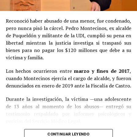
Reconoció haber abusado de una menor, fue condenado,
pero nunca pisó la cárcel. Pedro Montecinos, ex alcalde
de Puqueldón y militante de la UDI, cumplió su pena en
libertad mientras la justicia investiga si traspasó sus
bienes para no pagar los $120 millones que debe a su
víctima y familia.
Los hechos ocurrieron entre
marzo y fines de 2017
,
cuando Montecinos ejercía el cargo de alcalde, y fueron
denunciados en enero de 2019 ante la Fiscalía de Castro.
Durante la investigación, la víctima —una adolescente
de 13 años al momento de los abusos— entregó su
testimonio respaldado por informes psicológicos y
pericias del Servicio Médico Legal.
Ante la contundencia de los antecedentes, el imputado
CONTINUAR LEYENDO
aceptó los cargos
en un procedimiento abreviado,