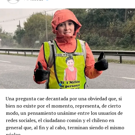
El caso generó una profunda conmoción en la comuna
Sumado a esto, el alcalde Radonich, indicó que “lo que
de Puqueldón, donde Montecinos ejerció como
buscamos es que esta fecha sea un feriado regional
autoridad y mantenía vínculos con sectores políticos
permanente y se haga justicia con esta posesión
locales, principalmente de derecha.
geopolítica que es tan importante”.
Pese a la gravedad a la gravedad de los hechos, no se
Recordemos que el 21 de Septiembre de 1883 se produjo
registraron declaraciones públicas de su partido ni
la Toma de Posesión del Estrecho de Magallanes, donde
sanciones políticas posteriores.
el capitán Juan Guillermos y 23 tripulantes a bordo de la
Goleta de Guerra Ancud de la Armada tomaron posesión
de estas tierras patagónicas donde izaron la bandera
nacional declarando este territorio como parte de Chile.
Una pregunta cae decantada por una obviedad que, si
bien no existe por el momento, representa, de cierto
modo, un pensamiento unánime entre los usuarios de
redes sociales, el ciudadano común y el chileno en
general que, al fin y al cabo, terminan siendo el mismo
núcleo.