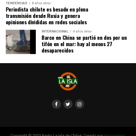
TENDENCIAS
8 años atras
redes sociales, eventos a beneficios de Tomás Ross.
Periodista chilote es besado en plena
transmisión desde Rusia y genera
¿Como ayudar?
opiniones divididas en redes sociales
Instagram, Dante_contra_duchenne
INTERNACIONAL
4 años atras
Fernando Jara (padre)
Barco en China se partió en dos por un
19.968.680-1
tifón en el mar: hay al menos 27
Banco Falabella, cuenta corriente
desaparecidos
11510154944
fernandokine1998@gmail.com
Copyright © 2023 Radio La Isla de Chiloé. Creado por
Innovaideas