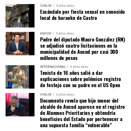
resuena desde todo Chiloé, cuna del apoyo recibido por
CHILOE
4 años atras
Escándalo por fiesta sexual en conocido
parte de Camila Gómez, hasta nuestro lejano norte. Es
local de karaoke de Castro
que, a diferencia del conocido dicho, en este caso, todos
los caminos conducen a… La Moneda y, mientras se
espera ese gesto por parte de la madre del pequeño
ANCUD
3 años atras
Padre del diputado Mauro González (RN)
Tomás, los pasos siguen quemando los pies de Fernando
se adjudicó cuatro licitaciones en la
en pos de que cada kilómetro recorrido, signifique más
municipalidad de Ancud por casi 300
que una llegada a Santiago, un arribo a la cura de su hijo
millones de pesos
Dante.
INTERNACIONAL
4 años atras
Tenista de 16 años salió a dar
Actualmente, Gómez se encuentra en Santiago
explicaciones sobre polémico registro
realizando trámites y participando como invitada en
de festejo con su padre en el US Open
distintos medios de comunicación. Aunque aún no tiene
una fecha exacta para su viaje a Estados Unidos, donde
CHILOE
6 años atras
Documento revela que hijo menor del
se administra el medicamento, indicó que esperan
alcalde de Ancud aparece en el registro
realizarlo «a mediados de junio».
de Alumnos Prioritarios y obtendría
beneficios del Estado por pertenecer a
Cabe destacar que, pese a que se logró reunir el dinero y,
una supuesta familia “vulnerable”
por ende, la meta se cumplió, continúan circulando por