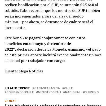
reciben bonificación por el SUF, se sumarán
$25.640
al
subsidio. Cabe recordar que los montos del SUF también
serán incrementados a raíz del alza del sueldo
mínimo —por ahora, se desconoce de cuánto será el
incremento.
Este bono «se pagará conjuntamente con estos
beneficios
entre mayo y diciembre de
2022″,
declararon desde La Moneda. Asimismo, «el pago
de este primer aporte incluirá excepcionalmente un mes
adicional por trabajador con carga».
Fuente: Mega Noticias
RELATED TOPICS:
CANASTABÁSICA
CHILE
GOBIERNODECHILE
MINISTROGRAU
NACIONAL
SUBSIDIO
UP NEXT
Siete tripulantes de embarcación extranjera se lanzaron