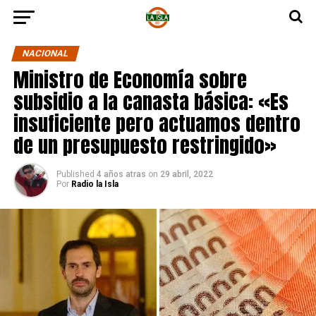
NACIONAL
Ministro de Economía sobre
subsidio a la canasta básica: «Es
insuficiente pero actuamos dentro
de un presupuesto restringido»
Published
4 años atras
on
29 abril, 2022
Por
Radio la Isla