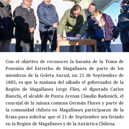
Su
colaboración sustancial con la investigación
,
al admitir los hechos.
Su
conducta anterior irreprochable
, al no
registrar antecedentes penales previos.
Estas circunstancias jurídicas, sumadas al
procedimiento abreviado, redujeron la posibilidad de un
cumplimiento efectivo en recinto penitenciario.
Con el objetivo de reconocer la hazaña de la Toma de
Posesión del Estrecho de Magallanes de parte de los
Indemnización a la víctima y nueva investigación
miembros de la Goleta Ancud, un 21 de Septiembre de
por ocultamiento de bienes
1883, es que la mañana del sábado el gobernador de la
Región de Magallanes Jorge Flies, el diputado Carlos
En el ámbito civil, el
Juzgado de Letras de Castro
dictó
Bianchi, el alcalde de Punta Arenas Claudio Radonich, el
en
septiembre de 2023
una sentencia que obliga a
concejal de la misma comuna Germán Flores y parte de
Pedro Montecinos a
pagar una indemnización total de
la comunidad chilota en Magallanes participaron de la
$120 millones
por concepto de daño moral:
firma para solicitar que el 21 de Septiembre sea feriado
en la Región de Magallanes y de la Antártica Chilena.
$80 millones
a favor de la víctima.