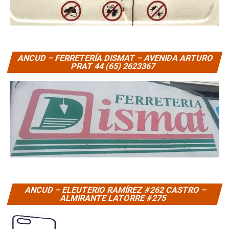
ANCUD – FERRETERÍA DISMAT – AVENIDA ARTURO
PRAT 44 (65) 2623367
ANCUD – ELEUTERIO RAMÍREZ #262 CASTRO –
ALMIRANTE LATORRE #275