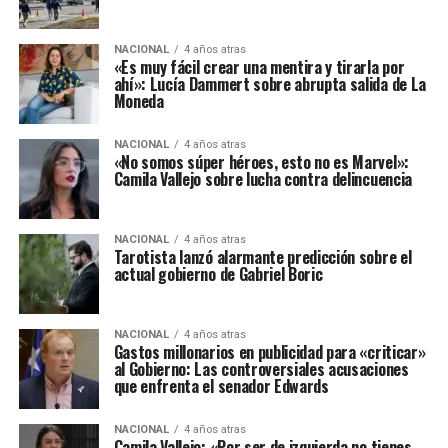
NACIONAL
4 años atras
«Es muy fácil crear una mentira y tirarla por
ahí»: Lucía Dammert sobre abrupta salida de La
Moneda
NACIONAL
4 años atras
«No somos súper héroes, esto no es Marvel»:
Camila Vallejo sobre lucha contra delincuencia
NACIONAL
4 años atras
Tarotista lanzó alarmante predicción sobre el
actual gobierno de Gabriel Boric
NACIONAL
4 años atras
Gastos millonarios en publicidad para «criticar»
al Gobierno: Las controversiales acusaciones
que enfrenta el senador Edwards
NACIONAL
4 años atras
Camila Vallejo: «Por ser de izquierda no tienes