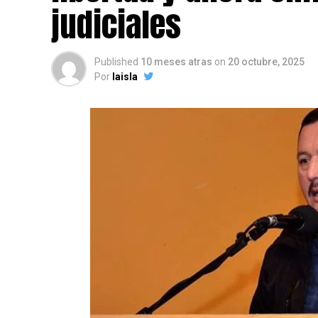
judiciales
Published
10 meses atras
on
20 octubre, 2025
Por
laisla