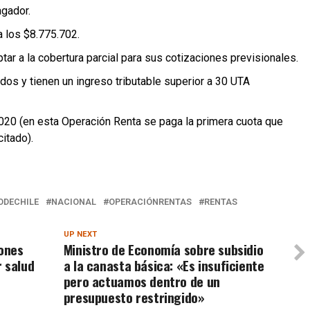
gador.
a los $8.775.702.
ptar a la cobertura parcial para sus cotizaciones previsionales.
dos y tienen un ingreso tributable superior a 30 UTA
2020 (en esta Operación Renta se paga la primera cuota que
itado).
ODECHILE
NACIONAL
OPERACIÓNRENTAS
RENTAS
UP NEXT
lones
Ministro de Economía sobre subsidio
 salud
a la canasta básica: «Es insuficiente
pero actuamos dentro de un
presupuesto restringido»