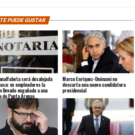
TE PUEDE GUSTAR
analfabeta será desalojada
Marco Enríquez-Ominami no
casa: ex empleadores la
descarta una nueva candidatura
n llevado engañada a una
presidencial
a de Punta Arenas