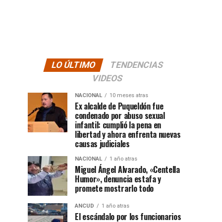
LO ÚLTIMO
TENDENCIAS
VIDEOS
NACIONAL
10 meses atras
Ex alcalde de Puqueldón fue
condenado por abuso sexual
infantil: cumplió la pena en
libertad y ahora enfrenta nuevas
causas judiciales
NACIONAL
1 año atras
Miguel Ángel Alvarado, «Centella
Humor», denuncia estafa y
promete mostrarlo todo
ANCUD
1 año atras
El escándalo por los funcionarios