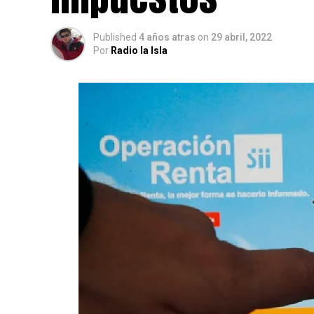
Published
4 años atras
on
29 abril, 2022
Por
Radio la Isla