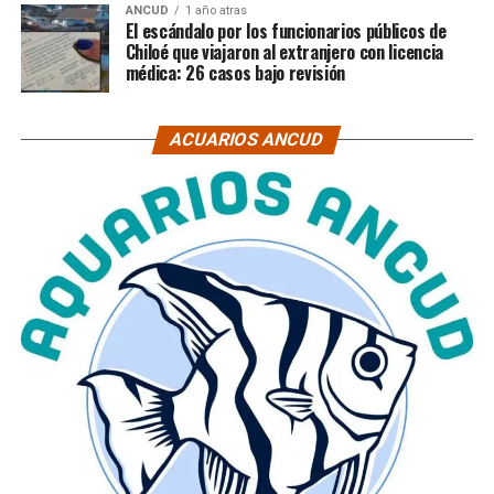
ANCUD
1 año atras
El escándalo por los funcionarios públicos de
Chiloé que viajaron al extranjero con licencia
médica: 26 casos bajo revisión
ACUARIOS ANCUD