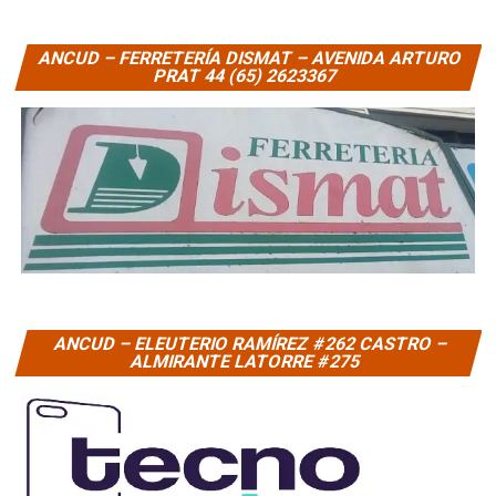
ANCUD – FERRETERÍA DISMAT – AVENIDA ARTURO
PRAT 44 (65) 2623367
ANCUD – ELEUTERIO RAMÍREZ #262 CASTRO –
ALMIRANTE LATORRE #275