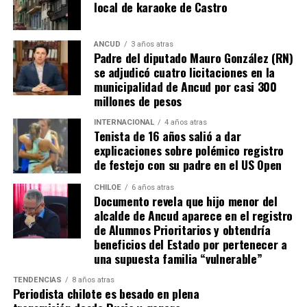
local de karaoke de Castro
que, a diferencia del conocido dicho, en este caso, todos
los caminos conducen a… La Moneda y, mientras se
espera ese gesto por parte de la madre del pequeño
ANCUD
3 años atras
Padre del diputado Mauro González (RN)
Tomás, los pasos siguen quemando los pies de Fernando
se adjudicó cuatro licitaciones en la
en pos de que cada kilómetro recorrido, signifique más
municipalidad de Ancud por casi 300
que una llegada a Santiago, un arribo a la cura de su hijo
millones de pesos
Dante.
INTERNACIONAL
4 años atras
Tenista de 16 años salió a dar
Actualmente, Gómez se encuentra en Santiago
explicaciones sobre polémico registro
realizando trámites y participando como invitada en
de festejo con su padre en el US Open
distintos medios de comunicación. Aunque aún no tiene
una fecha exacta para su viaje a Estados Unidos, donde
CHILOE
6 años atras
Documento revela que hijo menor del
se administra el medicamento, indicó que esperan
alcalde de Ancud aparece en el registro
realizarlo «a mediados de junio».
de Alumnos Prioritarios y obtendría
beneficios del Estado por pertenecer a
Cabe destacar que, pese a que se logró reunir el dinero y,
una supuesta familia “vulnerable”
por ende, la meta se cumplió, continúan circulando por
TENDENCIAS
8 años atras
redes sociales, eventos a beneficios de Tomás Ross.
Periodista chilote es besado en plena