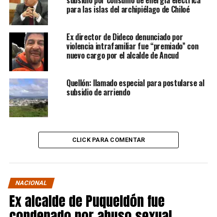
subsidio por consumo de energía eléctrica
para las islas del archipiélago de Chiloé
Ex director de Dideco denunciado por
violencia intrafamiliar fue “premiado” con
nuevo cargo por el alcalde de Ancud
Quellón: llamado especial para postularse al
subsidio de arriendo
CLICK PARA COMENTAR
NACIONAL
Ex alcalde de Puqueldón fue
condenado por abuso sexual