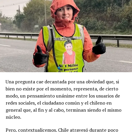
autoridad y mantenía vínculos con sectores políticos
permanente y se haga justicia con esta posesión
locales, principalmente de derecha.
geopolítica que es tan importante”.
Pese a la gravedad a la gravedad de los hechos, no se
Recordemos que el 21 de Septiembre de 1883 se produjo
registraron declaraciones públicas de su partido ni
la Toma de Posesión del Estrecho de Magallanes, donde
sanciones políticas posteriores.
el capitán Juan Guillermos y 23 tripulantes a bordo de la
Goleta de Guerra Ancud de la Armada tomaron posesión
de estas tierras patagónicas donde izaron la bandera
nacional declarando este territorio como parte de Chile.
Una pregunta cae decantada por una obviedad que, si
bien no existe por el momento, representa, de cierto
modo, un pensamiento unánime entre los usuarios de
redes sociales, el ciudadano común y el chileno en
general que, al fin y al cabo, terminan siendo el mismo
núcleo.
Pero, contextualicemos. Chile atravesó durante poco