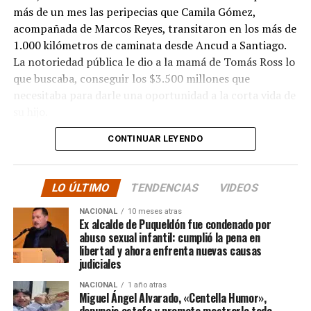
más de un mes las peripecias que Camila Gómez,
acompañada de Marcos Reyes, transitaron en los más de
1.000 kilómetros de caminata desde Ancud a Santiago.
La notoriedad pública le dio a la mamá de Tomás Ross lo
que buscaba, conseguir los $3.500 millones que
necesitaba para darle una oportunidad a la corta vida de
su hijo.
CONTINUAR LEYENDO
La solidaridad y empatía de los chilenos en cada paso
recorrido fue tanta que el objetivo no solo se alcanzó,
sino que se superó con creces. De hecho, el último
LO ÚLTIMO
TENDENCIAS
VIDEOS
cómputo dado a conocer reveló la suma total de
$3.689.545.200.
NACIONAL
10 meses atras
Ex alcalde de Puqueldón fue condenado por
abuso sexual infantil: cumplió la pena en
Según Camila Gómez, el excedente de casi $200
libertad y ahora enfrenta nuevas causas
millones sería destinado
para los costos médicos
judiciales
asociados al suministro del Elevidys «porque los 3.500
NACIONAL
1 año atras
millones
solo incluye el frasco del fármaco y no los
Miguel Ángel Alvarado, «Centella Humor»,
otros gastos relacionados con los tres meses del
denuncia estafa y promete mostrarlo todo