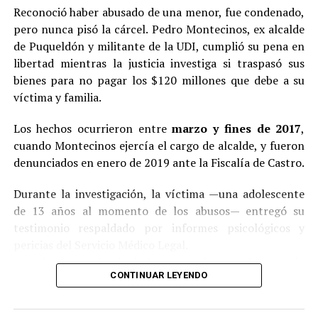
Reconoció haber abusado de una menor, fue condenado,
pero nunca pisó la cárcel. Pedro Montecinos, ex alcalde
de Puqueldón y militante de la UDI, cumplió su pena en
libertad mientras la justicia investiga si traspasó sus
bienes para no pagar los $120 millones que debe a su
víctima y familia.
Los hechos ocurrieron entre
marzo y fines de 2017
,
cuando Montecinos ejercía el cargo de alcalde, y fueron
denunciados en enero de 2019 ante la Fiscalía de Castro.
Durante la investigación, la víctima —una adolescente
de 13 años al momento de los abusos— entregó su
testimonio respaldado por informes psicológicos y
pericias del Servicio Médico Legal.
Ante la contundencia de los antecedentes, el imputado
CONTINUAR LEYENDO
aceptó los cargos
en un procedimiento abreviado,
reconociendo su responsabilidad en los hechos.