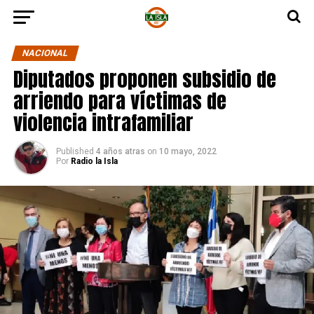
NACIONAL
Diputados proponen subsidio de
arriendo para víctimas de
violencia intrafamiliar
Published
4 años atras
on
10 mayo, 2022
Por
Radio la Isla