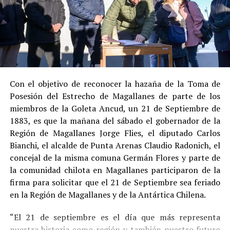
al admitir los hechos.
Su
conducta anterior irreprochable
, al no
registrar antecedentes penales previos.
Estas circunstancias jurídicas, sumadas al
procedimiento abreviado, redujeron la posibilidad de un
cumplimiento efectivo en recinto penitenciario.
Con el objetivo de reconocer la hazaña de la Toma de
Posesión del Estrecho de Magallanes de parte de los
Indemnización a la víctima y nueva investigación
miembros de la Goleta Ancud, un 21 de Septiembre de
por ocultamiento de bienes
1883, es que la mañana del sábado el gobernador de la
Región de Magallanes Jorge Flies, el diputado Carlos
En el ámbito civil, el
Juzgado de Letras de Castro
dictó
Bianchi, el alcalde de Punta Arenas Claudio Radonich, el
en
septiembre de 2023
una sentencia que obliga a
concejal de la misma comuna Germán Flores y parte de
Pedro Montecinos a
pagar una indemnización total de
la comunidad chilota en Magallanes participaron de la
$120 millones
por concepto de daño moral:
firma para solicitar que el 21 de Septiembre sea feriado
en la Región de Magallanes y de la Antártica Chilena.
$80 millones
a favor de la víctima.
“El 21 de septiembre es el día que más representa
$40 millones
a favor de su madre.
nuestra historia como región y también nuestro futuro